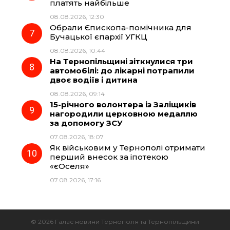
платять найбільше
08.08.2026, 12:30
Обрали Єпископа-помічника для
Бучацької єпархії УГКЦ
08.08.2026, 10:44
На Тернопільщині зіткнулися три
автомобілі: до лікарні потрапили
двоє водіїв і дитина
08.08.2026, 09:14
15-річного волонтера із Заліщиків
нагородили церковною медаллю
за допомогу ЗСУ
07.08.2026, 18:07
Як військовим у Тернополі отримати
перший внесок за іпотекою
«єОселя»
07.08.2026, 17:16
© 2026 Галас новини Тернополя та Тернопільщини