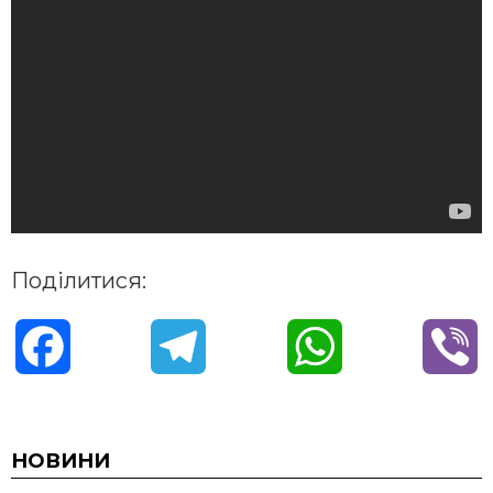
Поділитися:
F
T
W
V
a
e
h
i
c
l
a
b
НОВИНИ