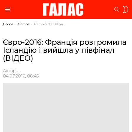
S
SEARC
S
Menu
You are here:
Home
Спорт
Євро-2016: Франція розгромила Ісландію і вийшла у півфінал (ВІДЕО)
Євро-2016: Франція розгромила
Ісландію і вийшла у півфінал
(ВІДЕО)
Автор:
-
04.07.2016, 08:45