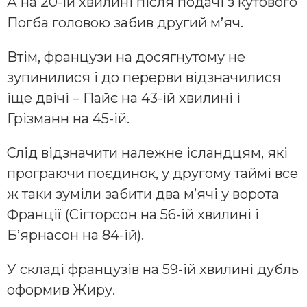
А на 20-ій хвилині після подачі з кутового
Погба головою забив другий м’яч.
Втім, французи на досягнутому не
зупинилися і до перерви відзначилися
іще двічі – Пайє на 43-ій хвилині і
Грізманн на 45-ій.
Слід відзначити належне ісландцям, які
програючи поєдинок, у другому таймі все
ж таки зуміли забити два м’ячі у ворота
Франції (Сігторсон на 56-ій хвилині і
Б’ярнасон на 84-ій).
У складі французів на 59-ій хвилині дубль
оформив Жиру.