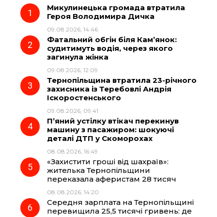
Микулинецька громада втратила
e
e
t
e
Героя Володимира Дичка
09.08.2026, 14:46
b
g
s
r
Фатальний обгін біля Кам’янок:
судитимуть водія, через якого
o
r
A
загинула жінка
09.08.2026, 12:09
Тернопільщина втратила 23-річного
o
a
p
захисника із Теребовлі Андрія
Іскоростенського
k
m
p
09.08.2026, 09:41
П’яний устілку втікач перекинув
машину з пасажиром: шокуючі
деталі ДТП у Скоморохах
08.08.2026, 16:49
«Захистити гроші від шахраїв»:
жителька Тернопільщини
переказала аферистам 28 тисяч
08.08.2026, 14:20
Середня зарплата на Тернопільщині
перевищила 25,5 тисячі гривень: де