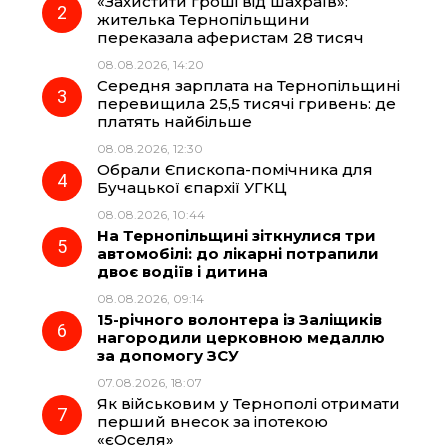
«Захистити гроші від шахраїв»:
o
r
A
жителька Тернопільщини
переказала аферистам 28 тисяч
08.08.2026, 14:20
o
a
p
Середня зарплата на Тернопільщині
перевищила 25,5 тисячі гривень: де
k
m
p
платять найбільше
08.08.2026, 12:30
Обрали Єпископа-помічника для
Бучацької єпархії УГКЦ
08.08.2026, 10:44
На Тернопільщині зіткнулися три
автомобілі: до лікарні потрапили
двоє водіїв і дитина
08.08.2026, 09:14
15-річного волонтера із Заліщиків
нагородили церковною медаллю
за допомогу ЗСУ
07.08.2026, 18:07
Як військовим у Тернополі отримати
перший внесок за іпотекою
«єОселя»