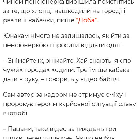
чином пенсіонерка вирішила помститись
за те, що хлопці нашкодили на городі і
рвали її кабачки, пише
“Доба”.
Юнакам нічого не залишалось, як йти за
пенсіонеркою і просити віддати одяг.
– Знімайте їх, знімайте. Хай знають, як по
чужих городах ходити. Тре їм ше кабака
дати в руку, – говорить у відео бабця.
Сам автор за кадром не стримує сміху і
пророкує героям курйозної ситуації славу
в ютюбі.
– Пацани, таке відео за тиждень три
штуки переглядів має. Якщо не був