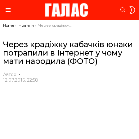
S
SEARC
S
Menu
You are here:
Home
Новини
Через крадіжку кабачків юнаки потрапили в Інтернет у чому мати народила (ФОТО)
Через крадіжку кабачків юнаки
потрапили в Інтернет у чому
мати народила (ФОТО)
Автор:
-
12.07.2016, 22:58