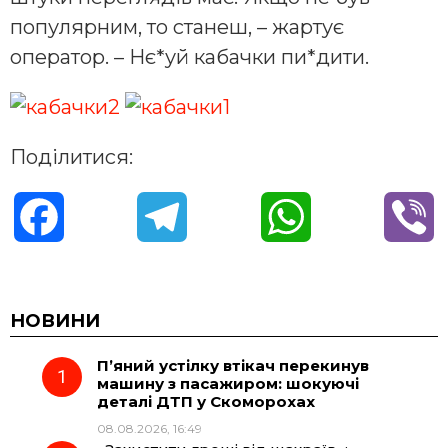
популярним, то станеш, – жартує
оператор. – Нє*уй кабачки пи*дити.
Поділитися:
F
T
W
V
a
e
h
i
c
l
a
b
НОВИНИ
П’яний устілку втікач перекинув
e
e
t
e
машину з пасажиром: шокуючі
деталі ДТП у Скоморохах
b
g
s
r
08.08.2026, 16:49