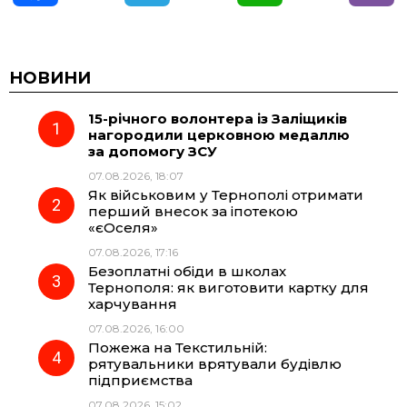
a
e
h
i
c
l
a
b
НОВИНИ
15-річного волонтера із Заліщиків
e
e
t
e
нагородили церковною медаллю
за допомогу ЗСУ
b
g
s
r
07.08.2026, 18:07
Як військовим у Тернополі отримати
o
r
A
перший внесок за іпотекою
«єОселя»
07.08.2026, 17:16
o
a
p
Безоплатні обіди в школах
Тернополя: як виготовити картку для
k
m
p
харчування
07.08.2026, 16:00
Пожежа на Текстильній:
рятувальники врятували будівлю
підприємства
07.08.2026, 15:02