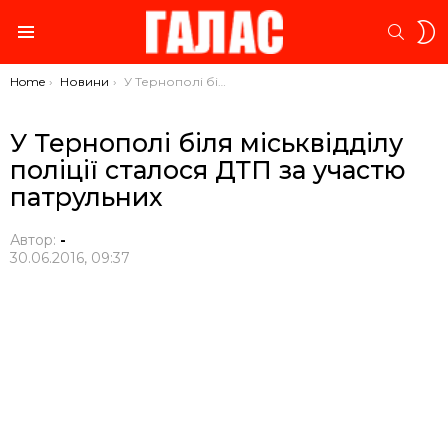
S
SEARC
S
Menu
You are here:
Home
Новини
У Тернополі біля міськвідділу поліції сталося ДТП за участю патрульних
У Тернополі біля міськвідділу
поліції сталося ДТП за участю
патрульних
Автор:
-
30.06.2016, 09:37