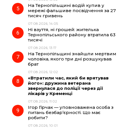
На Тернопільщині водій купив у
мережі фальшиве посвідчення за 27
тисяч гривень
07.08.2026, 14:05
Ні взуття, ні грошей: жителька
Тернопільського району втратила 63
тисячі
07.08.2026, 13:17
На Тернопільщині знайшли мертвим
чоловіка, якого три дні розшукував
брат
07.08.2026, 12:02
«Втратили час, який би врятував
його»: дружина ветерана
звернулася до поліції через дії
лікарів у Кременці
07.08.2026, 11:02
Ігор Гірчак — уповноважена особа з
питань безбар’єрності. Що має
робити?
07.08.2026, 10:01