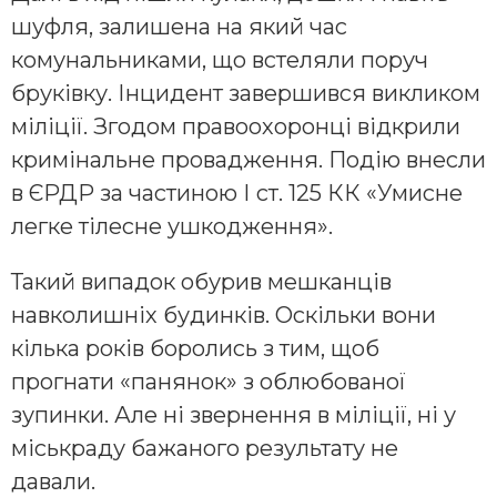
шуфля, залишена на який час
комунальниками, що встеляли поруч
бруківку. Інцидент завершився викликом
міліції. Згодом правоохоронці відкрили
кримінальне провадження. Подію внесли
в ЄРДР за частиною І ст. 125 КК «Умисне
легке тілесне ушкодження».
Такий випадок обурив мешканців
навколишніх будинків. Оскільки вони
кілька років боролись з тим, щоб
прогнати «панянок» з облюбованої
зупинки. Але ні звернення в міліції, ні у
міськраду бажаного результату не
давали.