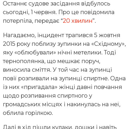
Останнє судове засідання відбулось
сьогодні, 1 червня. Про це повідомила
потерпіла, передає “
20 хвилин
”.
Нагадаємо, інцидент трапився 5 жовтня
2015 року поблизу зупинки на «Східному»,
яку «облюбували» нічні метелики. Тоді
тернополянка, що мешкає поруч,
виносила сміття. У той час на зупинці
повії розпивали на зупинці спиртне. Одна
із них «пригадала» жінці давні повчання
щодо розпивання спиртного у
громадських місцях і накинулась на неї,
облила горілкою.
Далі в хід пішли кулаки, дошки і навіть