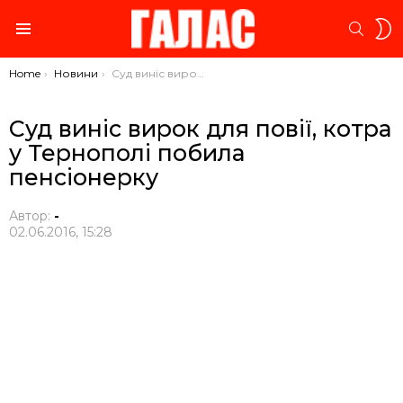
S
SEARC
S
Menu
You are here:
Home
Новини
Суд виніс вирок для повії, котра у Тернополі побила пенсіонерку
Суд виніс вирок для повії, котра
у Тернополі побила
пенсіонерку
Автор:
-
02.06.2016, 15:28