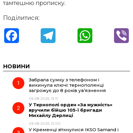
тамтешню прописку.
Поділитися:
F
T
W
V
a
e
h
i
c
l
a
b
НОВИНИ
Забрала сумку з телефоном і
e
e
t
e
викинула ключі: тернополянці
загрожує до 8 років ув’язнення
b
g
s
r
06.08.2026, 13:11
У Тернополі орден «За мужність»
o
r
A
вручили бійцю 105-ї бригади
Михайлу Дерлиці
06.08.2026, 12:00
o
a
p
У Кременці зіткнулися IKSO Samand і