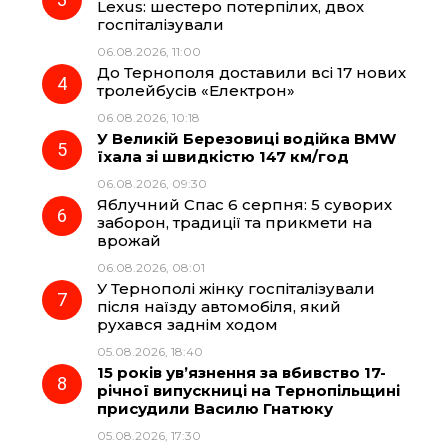
Lexus: шестеро потерпілих, двох
k
m
p
госпіталізували
06.08.2026, 11:00
До Тернополя доставили всі 17 нових
тролейбусів «Електрон»
06.08.2026, 10:18
У Великій Березовиці водійка BMW
їхала зі швидкістю 147 км/год
06.08.2026, 09:30
Яблучний Спас 6 серпня: 5 суворих
заборон, традиції та прикмети на
врожай
06.08.2026, 08:01
У Тернополі жінку госпіталізували
після наїзду автомобіля, який
рухався заднім ходом
05.08.2026, 18:40
15 років ув’язнення за вбивство 17-
річної випускниці на Тернопільщині
присудили Василю Гнатюку
05.08.2026, 17:30