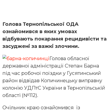
Голова Тернопільської ОДА
ознайомився в яких умовах
відбувають покарання рецидивісти та
засуджені за важкі злочини.
Голова обласної
державної адміністрації Степан Барна
під час робочої поїздки у Гусятинський
район відвідав Копичинецьку виправну
колонію УДПтС України в Тернопільській
області (№112).
Очільник краю ознайомився із