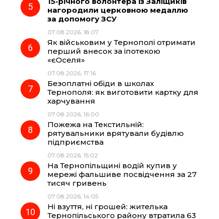
15-річного волонтера із Заліщиків
нагородили церковною медаллю
за допомогу ЗСУ
07.08.2026, 18:07
Як військовим у Тернополі отримати
перший внесок за іпотекою
«єОселя»
07.08.2026, 17:16
Безоплатні обіди в школах
Тернополя: як виготовити картку для
харчування
07.08.2026, 16:00
Пожежа на Текстильній:
рятувальники врятували будівлю
підприємства
07.08.2026, 15:02
На Тернопільщині водій купив у
мережі фальшиве посвідчення за 27
тисяч гривень
07.08.2026, 14:05
Ні взуття, ні грошей: жителька
Тернопільського району втратила 63