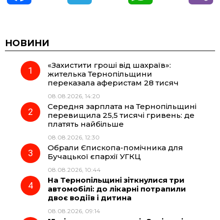
a
e
h
i
c
l
a
b
НОВИНИ
«Захистити гроші від шахраїв»:
e
e
t
e
жителька Тернопільщини
переказала аферистам 28 тисяч
b
g
s
r
08.08.2026, 14:20
Середня зарплата на Тернопільщині
o
r
A
перевищила 25,5 тисячі гривень: де
платять найбільше
08.08.2026, 12:30
o
a
p
Обрали Єпископа-помічника для
Бучацької єпархії УГКЦ
k
m
p
08.08.2026, 10:44
На Тернопільщині зіткнулися три
автомобілі: до лікарні потрапили
двоє водіїв і дитина
08.08.2026, 09:14