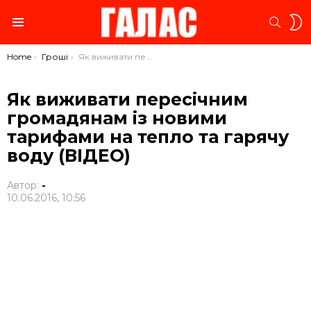
S
SEARC
S
Menu
You are here:
Home
Гроші
Як виживати пересічним громадянам із новими тарифами на тепло та гарячу воду (ВІДЕО)
Як виживати пересічним
громадянам із новими
тарифами на тепло та гарячу
воду (ВІДЕО)
Автор:
-
10.06.2016, 10:56