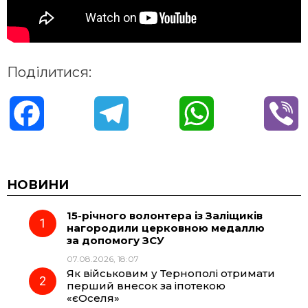
Поділитися:
F
T
W
V
a
e
h
i
c
l
a
b
НОВИНИ
15-річного волонтера із Заліщиків
e
e
t
e
нагородили церковною медаллю
за допомогу ЗСУ
b
g
s
r
07.08.2026, 18:07
Як військовим у Тернополі отримати
o
r
A
перший внесок за іпотекою
«єОселя»