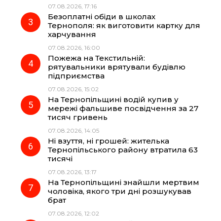
07.08.2026, 17:16
o
a
p
Безоплатні обіди в школах
Тернополя: як виготовити картку для
k
m
p
харчування
07.08.2026, 16:00
Пожежа на Текстильній:
рятувальники врятували будівлю
підприємства
07.08.2026, 15:02
На Тернопільщині водій купив у
мережі фальшиве посвідчення за 27
тисяч гривень
07.08.2026, 14:05
Ні взуття, ні грошей: жителька
Тернопільського району втратила 63
тисячі
07.08.2026, 13:17
На Тернопільщині знайшли мертвим
чоловіка, якого три дні розшукував
брат
07.08.2026, 12:02