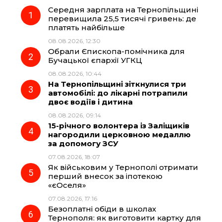
Середня зарплата на Тернопільщині
e
e
t
e
перевищила 25,5 тисячі гривень: де
платять найбільше
b
g
s
r
08.08.2026, 12:30
Обрали Єпископа-помічника для
o
r
A
Бучацької єпархії УГКЦ
08.08.2026, 10:44
На Тернопільщині зіткнулися три
o
a
p
автомобілі: до лікарні потрапили
двоє водіїв і дитина
k
m
p
08.08.2026, 09:14
15-річного волонтера із Заліщиків
нагородили церковною медаллю
за допомогу ЗСУ
07.08.2026, 18:07
Як військовим у Тернополі отримати
перший внесок за іпотекою
«єОселя»
07.08.2026, 17:16
Безоплатні обіди в школах
Тернополя: як виготовити картку для