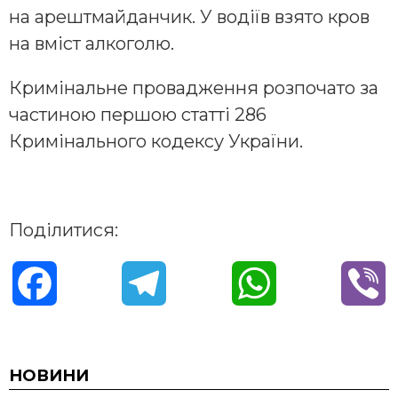
на арештмайданчик. У водіїв взято кров
на вміст алкоголю.
Кримінальне провадження розпочато за
частиною першою статті 286
Кримінального кодексу України.
Поділитися:
F
T
W
V
a
e
h
i
c
l
a
b
НОВИНИ