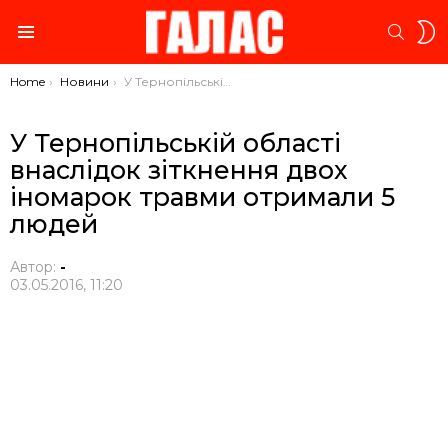
S
SEARC
S
Menu
You are here:
Home
Новини
У Тернопільській області внаслідок зіткнення двох іномарок травми отримали 5 людей
У Тернопільській області
внаслідок зіткнення двох
іномарок травми отримали 5
людей
Автор:
-
03.05.2016, 11:20