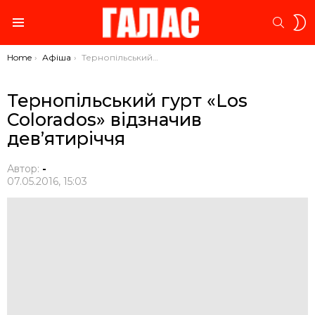
S
SEARC
S
Menu
You are here:
Home
Афіша
Тернопільський гурт «Los Colorados» відзначив дев’ятиріччя
Тернопільський гурт «Los
Colorados» відзначив
дев’ятиріччя
Автор:
-
07.05.2016, 15:03