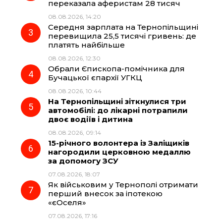
переказала аферистам 28 тисяч
08.08.2026, 14:20
o
a
p
Середня зарплата на Тернопільщині
перевищила 25,5 тисячі гривень: де
k
m
p
платять найбільше
08.08.2026, 12:30
Обрали Єпископа-помічника для
Бучацької єпархії УГКЦ
08.08.2026, 10:44
На Тернопільщині зіткнулися три
автомобілі: до лікарні потрапили
двоє водіїв і дитина
08.08.2026, 09:14
15-річного волонтера із Заліщиків
нагородили церковною медаллю
за допомогу ЗСУ
07.08.2026, 18:07
Як військовим у Тернополі отримати
перший внесок за іпотекою
«єОселя»
07.08.2026, 17:16