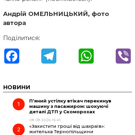
Андрій ОМЕЛЬНИЦЬКИЙ, фото
автора
Поділитися:
F
T
W
V
a
e
h
i
c
l
a
b
НОВИНИ
П’яний устілку втікач перекинув
e
e
t
e
машину з пасажиром: шокуючі
деталі ДТП у Скоморохах
b
g
s
r
08.08.2026, 16:49
«Захистити гроші від шахраїв»:
o
r
A
жителька Тернопільщини