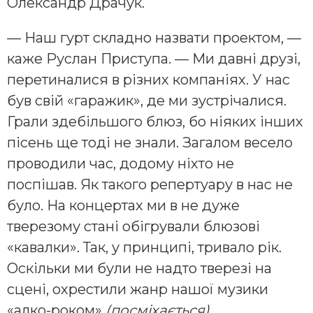
Олександр Драчук.
— Наш гурт складно назвати проектом, —
каже Руслан Приступа. — Ми давні друзі,
перетиналися в різних компаніях. У нас
був свій «гаражик», де ми зустрічалися.
Грали здебільшого блюз, бо ніяких інших
пісень ще тоді не знали. Загалом весело
проводили час, додому ніхто не
поспішав. Як такого репертуару в нас не
було. На концертах ми в не дуже
тверезому стані обігрували блюзові
«кавалки». Так, у принципі, тривало рік.
Оскільки ми були не надто тверезі на
сцені, охрестили жанр нашої музики
«алко-роком»
(посміхається).