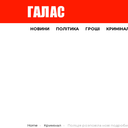
НОВИНИ
ПОЛІТИКА
ГРОШІ
КРИМІНА
You are here:
Home
Кримінал
Поліція розповіла нові подробиці резонансного вбивства таксиста