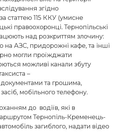
зслідування згідно
а статтею 115 ККУ (умисне
цькі правоохоронці. Тернопільські
рацюють над розкриттям злочину:
 на АЗС, придорожні кафе, та інші
ірно могли проїжджати
юються можливі канали збуту
аксиста –
з документами та грошима,
засіб, мобільного телефону.
оханням до водіїв, які в
 маршрутом Тернопіль-Кременець-
автомобіль загиблого, надати відео