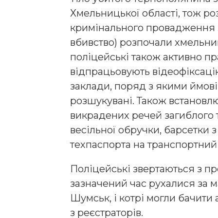
Хмельницької області, тож ро
кримінального провадження з
вбивство) розпочали хмельни
поліцейські також активно п
відпрацьовують відеофіксацію
заклади, поряд з якими ймов
розшукувані. Також встановл
викрадених речей загиблого т
весільної обручки, барсетки 
техпаспорта на транспортний 
Поліцейські звертаються з пр
зазначений час рухалися за
Шумськ, і котрі могли бачити 
з реєстраторів.