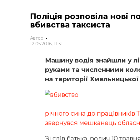
Поліція розповіла нові 
вбивства таксиста
Автор:
-
12.05.2016, 11:31
Машину водія знайшли у ліс
руками та численними кол
на території Хмельницької 
річного сина до працівників Т
звернувся мешканець обласн
Зі слів батька, родич 10 травн