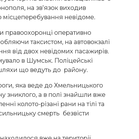
нополя, на зв’язок виходив
го місцеперебування невідоме.
и правоохоронці оперативно
обляючи таксистом, на автовокзалі
ння від двох невідомих пасажирів.
ямувало в Шумськ. Поліцейські
шляхи що ведуть до району.
роги, яка веде до Хмельницького
 зниклого, а в полі знайшли вже
нні колото-різані рани на тілі та
асильницьку смерть безвісти
знаходилося вже на території