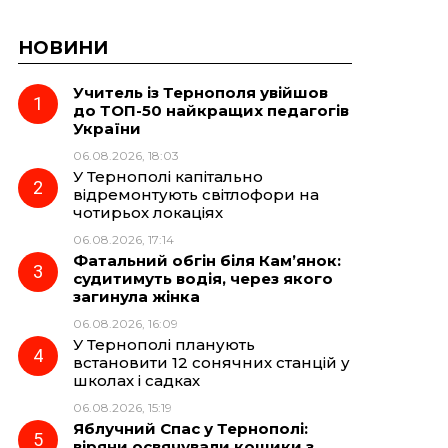
НОВИНИ
Учитель із Тернополя увійшов
до ТОП-50 найкращих педагогів
України
06.08.2026, 18:03
У Тернополі капітально
відремонтують світлофори на
чотирьох локаціях
06.08.2026, 17:14
Фатальний обгін біля Кам’янок:
судитимуть водія, через якого
загинула жінка
06.08.2026, 16:09
У Тернополі планують
встановити 12 сонячних станцій у
школах і садках
06.08.2026, 15:19
Яблучний Спас у Тернополі:
віряни освячували кошики з