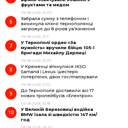
фруктами та медом
06.08.2026, 14:00
Забрала сумку з телефоном і
викинула ключі: тернополянці
загрожує до 8 років ув’язнення
06.08.2026, 13:11
У Тернополі орден «За
мужність» вручили бійцю 105-ї
бригади Михайлу Дерлиці
06.08.2026, 12:00
У Кременці зіткнулися IKSO
Samand і Lexus: шестеро
потерпілих, двох госпіталізували
06.08.2026, 11:00
До Тернополя доставили всі 17
нових тролейбусів «Електрон»
06.08.2026, 10:18
У Великій Березовиці водійка
BMW їхала зі швидкістю 147 км/
год
06.08.2026, 09:30