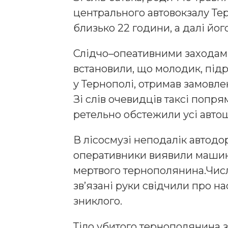
центрального автовокзалу Тер
близько 22 години, а далі йо
Слідчо–опеативними заходам
встановили, що молодик, підр
у Тернополі, отримав замовле
Зі слів очевидців таксі попр
ретельно обстежили усі авто
В лісосмузі неподалік автодо
оперативники виявили машину
мертвого тернополянина.Числе
зв’язані руки свідчили про н
зниклого.
Тіло убитого тернополянина 