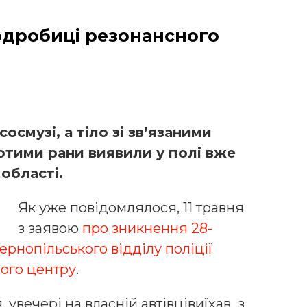
подробиці резонансного
осмузі, а тіло зі зв’язаними
отими рани виявили у полі вже
області.
Як уже повідомлялося, 11 травня
з заявою
про зникнення 28-
ернопільського відділу поліції
ого центру
.
я, увечері на власній автівцівиїхав з