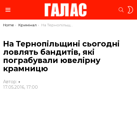
S
SEARC
S
Menu
You are here:
Home
Кримінал
На Тернопільщині сьогодні ловлять бандитів, які пограбували ювелірну крамницю
На Тернопільщині сьогодні
ловлять бандитів, які
пограбували ювелірну
крамницю
Автор:
-
17.05.2016, 17:00