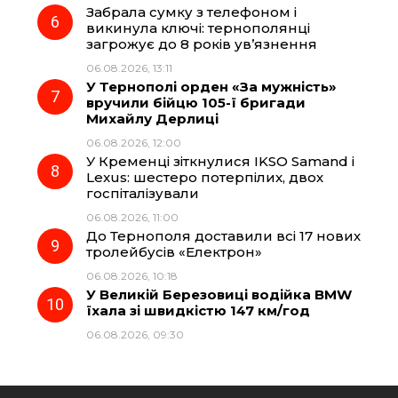
Забрала сумку з телефоном і
викинула ключі: тернополянці
загрожує до 8 років ув’язнення
06.08.2026, 13:11
У Тернополі орден «За мужність»
вручили бійцю 105-ї бригади
Михайлу Дерлиці
06.08.2026, 12:00
У Кременці зіткнулися IKSO Samand і
Lexus: шестеро потерпілих, двох
госпіталізували
06.08.2026, 11:00
До Тернополя доставили всі 17 нових
тролейбусів «Електрон»
06.08.2026, 10:18
У Великій Березовиці водійка BMW
їхала зі швидкістю 147 км/год
06.08.2026, 09:30