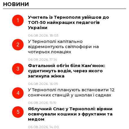
c
l
a
b
НОВИНИ
Учитель із Тернополя увійшов до
e
e
t
e
ТОП-50 найкращих педагогів
України
b
g
s
r
06.08.2026, 18:03
У Тернополі капітально
o
r
A
відремонтують світлофори на
чотирьох локаціях
06.08.2026, 17:14
o
a
p
Фатальний обгін біля Кам’янок:
судитимуть водія, через якого
k
m
p
загинула жінка
06.08.2026, 16:09
У Тернополі планують встановити 12
сонячних станцій у школах і садках
06.08.2026, 15:19
Яблучний Спас у Тернополі: віряни
освячували кошики з фруктами та
медом
06.08.2026, 14:00