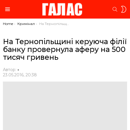
S
SEARC
S
Menu
You are here:
Home
Кримінал
На Тернопільщині керуюча філії банку провернула аферу на 500 тисяч гривень
На Тернопільщині керуюча філії
банку провернула аферу на 500
тисяч гривень
Автор:
-
23.05.2016, 20:38