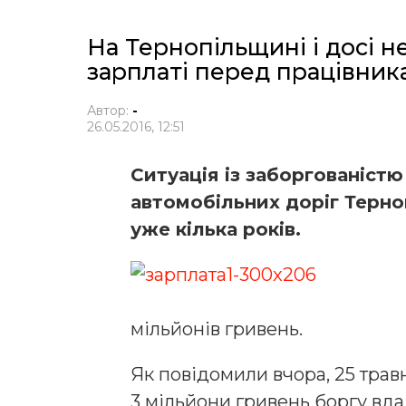
На Тернопільщині і досі н
зарплаті перед працівник
Автор:
-
26.05.2016, 12:51
Ситуація із заборгованістю
автомобільних доріг Терно
уже кілька років.
мільйонів гривень.
Як повідомили вчора, 25 травн
3 мільйони гривень боргу вд