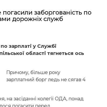
е погасили заборгованість по
ами дорожніх служб
 по зарплаті у Службі
пільської області тягнеться ось
Причому, більше року
зарплатний борг ледь не сягав 4
я, на засіданні колегії ОДА, понад
алося погасити перед