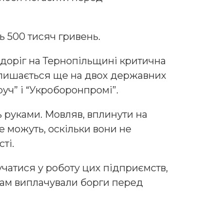
ь 500 тисяч гривень.
доріг на Тернопільщині критична
залишається ще на двох державних
руч” і “Укроборонпромі”.
 руками. Мовляв, вплинути на
е можуть, оскільки вони не
ті.
учатися у роботу цих підприємств,
там виплачували борги перед