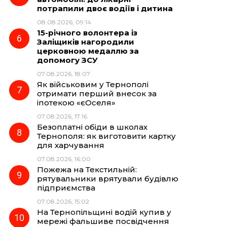
потрапили двоє водіїв і дитина
08.08.2026, 09:14
15-річного волонтера із
Заліщиків нагородили
церковною медаллю за
допомогу ЗСУ
07.08.2026, 18:07
Як військовим у Тернополі
отримати перший внесок за
іпотекою «єОселя»
07.08.2026, 17:16
Безоплатні обіди в школах
Тернополя: як виготовити картку
для харчування
07.08.2026, 16:00
Пожежа на Текстильній:
рятувальники врятували будівлю
підприємства
07.08.2026, 15:02
На Тернопільщині водій купив у
мережі фальшиве посвідчення