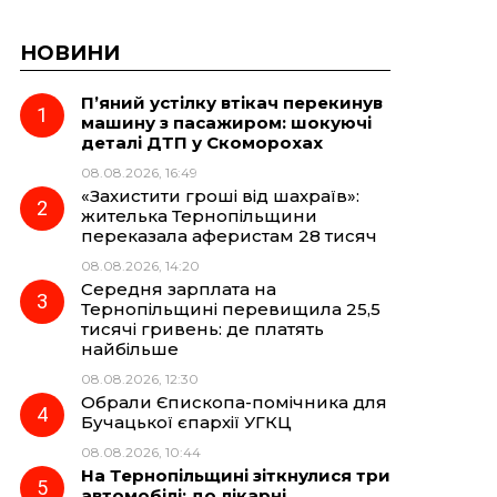
НОВИНИ
П’яний устілку втікач перекинув
машину з пасажиром: шокуючі
деталі ДТП у Скоморохах
08.08.2026, 16:49
«Захистити гроші від шахраїв»:
жителька Тернопільщини
переказала аферистам 28 тисяч
08.08.2026, 14:20
Середня зарплата на
Тернопільщині перевищила 25,5
тисячі гривень: де платять
найбільше
08.08.2026, 12:30
Обрали Єпископа-помічника для
Бучацької єпархії УГКЦ
08.08.2026, 10:44
На Тернопільщині зіткнулися три
автомобілі: до лікарні