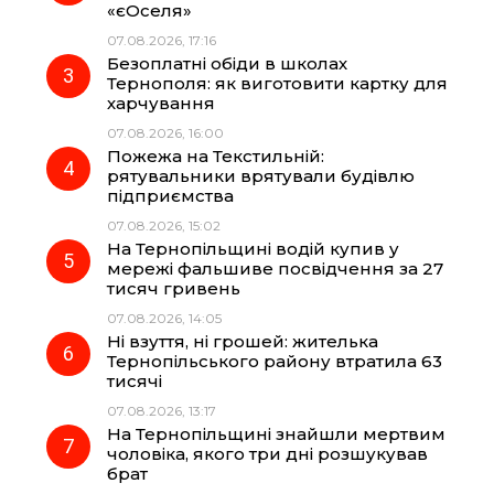
«єОселя»
07.08.2026, 17:16
o
a
p
Безоплатні обіди в школах
Тернополя: як виготовити картку для
k
m
p
харчування
07.08.2026, 16:00
Пожежа на Текстильній:
рятувальники врятували будівлю
підприємства
07.08.2026, 15:02
На Тернопільщині водій купив у
мережі фальшиве посвідчення за 27
тисяч гривень
07.08.2026, 14:05
Ні взуття, ні грошей: жителька
Тернопільського району втратила 63
тисячі
07.08.2026, 13:17
На Тернопільщині знайшли мертвим
чоловіка, якого три дні розшукував
брат