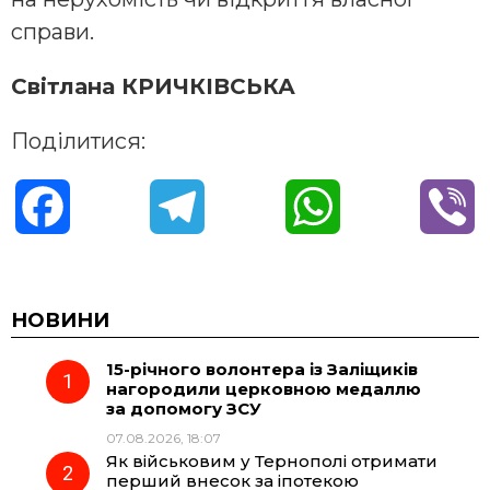
справи.
Світлана КРИЧКІВСЬКА
Поділитися:
F
T
W
V
a
e
h
i
c
l
a
b
НОВИНИ
15-річного волонтера із Заліщиків
e
e
t
e
нагородили церковною медаллю
за допомогу ЗСУ
b
g
s
r
07.08.2026, 18:07
Як військовим у Тернополі отримати
o
r
A
перший внесок за іпотекою