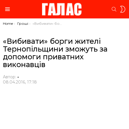
S
SEARC
S
Menu
You are here:
Home
Гроші
«Вибивати» борги жителі Тернопільщини зможуть за допомоги приватних виконавців
«Вибивати» борги жителі
Тернопільщини зможуть за
допомоги приватних
виконавців
Автор:
-
08.04.2016, 17:18