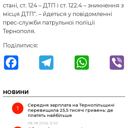
стані, ст. 124 – ДТП і ст. 122.4 – зникнення з
місця ДТП”. – йдеться у повідомленні
прес-служби патрульної поліції
Тернополя.
Поділитися:
F
T
W
V
a
e
h
i
c
l
a
b
НОВИНИ
Середня зарплата на Тернопільщині
e
e
t
e
перевищила 25,5 тисячі гривень: де
платять найбільше
b
g
s
r
08.08.2026, 12:30