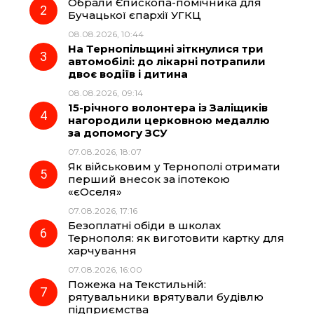
Обрали Єпископа-помічника для
o
r
A
Бучацької єпархії УГКЦ
08.08.2026, 10:44
На Тернопільщині зіткнулися три
o
a
p
автомобілі: до лікарні потрапили
двоє водіїв і дитина
k
m
p
08.08.2026, 09:14
15-річного волонтера із Заліщиків
нагородили церковною медаллю
за допомогу ЗСУ
07.08.2026, 18:07
Як військовим у Тернополі отримати
перший внесок за іпотекою
«єОселя»
07.08.2026, 17:16
Безоплатні обіди в школах
Тернополя: як виготовити картку для
харчування
07.08.2026, 16:00
Пожежа на Текстильній:
рятувальники врятували будівлю
підприємства