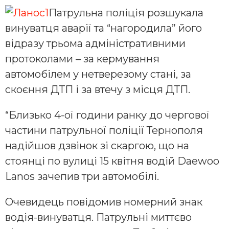
Патрульна поліція розшукала
винуватця аварії та “нагородила” його
відразу трьома адміністративними
протоколами – за кермування
автомобілем у нетверезому стані, за
скоєння ДТП і за втечу з місця ДТП.
“Близько 4-ої години ранку до чергової
частини патрульної поліції Тернополя
надійшов дзвінок зі скаргою, що на
стоянці по вулиці 15 квітня водій Daewoo
Lanos зачепив три автомобілі.
Очевидець повідомив номерний знак
водія-винуватця. Патрульні миттєво