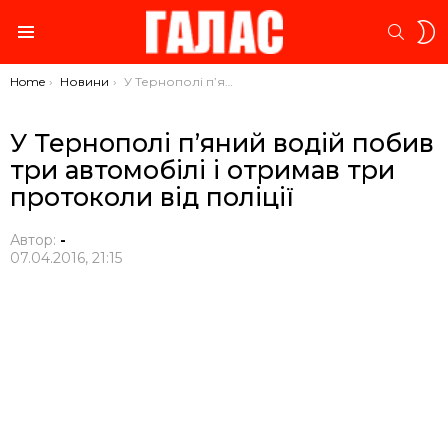
S
SEARC
S
Menu
You are here:
Home
Новини
У Тернополі п’яний водій побив три автомобілі і отримав три протоколи від поліції
У Тернополі п’яний водій побив
три автомобілі і отримав три
протоколи від поліції
Автор:
-
07.04.2016, 21:15