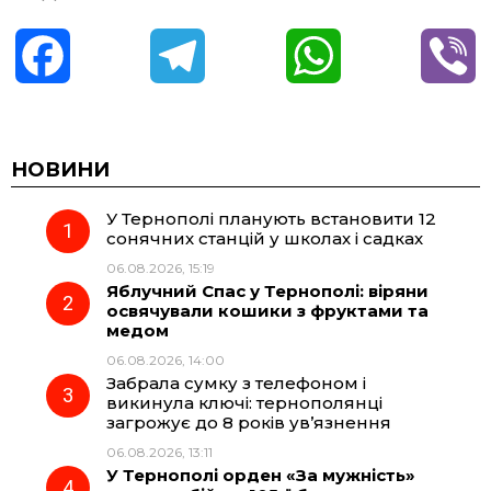
F
T
W
V
a
e
h
i
c
l
a
b
НОВИНИ
У Тернополі планують встановити 12
e
e
t
e
сонячних станцій у школах і садках
06.08.2026, 15:19
b
g
s
r
Яблучний Спас у Тернополі: віряни
освячували кошики з фруктами та
o
r
A
медом
06.08.2026, 14:00
Забрала сумку з телефоном і
o
a
p
викинула ключі: тернополянці
загрожує до 8 років ув’язнення
k
m
p
06.08.2026, 13:11
У Тернополі орден «За мужність»