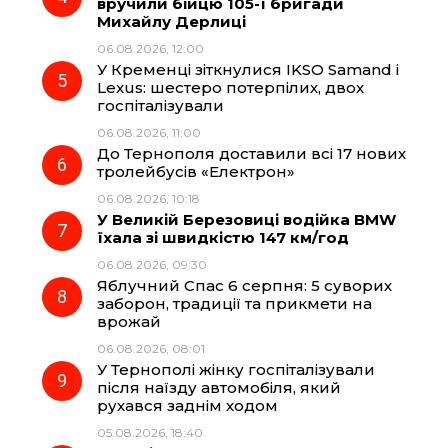
вручили бійцю 105-ї бригади
Михайлу Дерлиці
06.08.2026, 12:00
У Кременці зіткнулися IKSO Samand і
Lexus: шестеро потерпілих, двох
госпіталізували
06.08.2026, 11:00
До Тернополя доставили всі 17 нових
тролейбусів «Електрон»
06.08.2026, 10:18
У Великій Березовиці водійка BMW
їхала зі швидкістю 147 км/год
06.08.2026, 09:30
Яблучний Спас 6 серпня: 5 суворих
заборон, традиції та прикмети на
врожай
06.08.2026, 08:01
У Тернополі жінку госпіталізували
після наїзду автомобіля, який
рухався заднім ходом
05.08.2026, 18:40