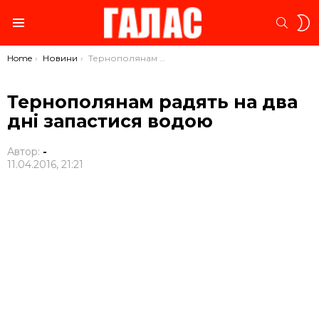
S
SEARC
S
Menu
You are here:
Home
Новини
Тернополянам радять на два дні запастися водою
Тернополянам радять на два
дні запастися водою
Автор:
-
11.04.2016, 21:21