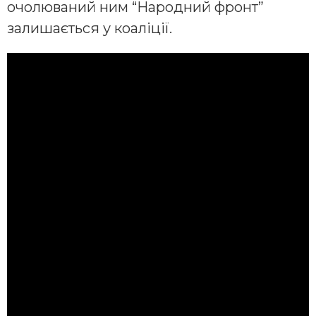
очолюваний ним “Народний фронт”
залишається у коаліції.