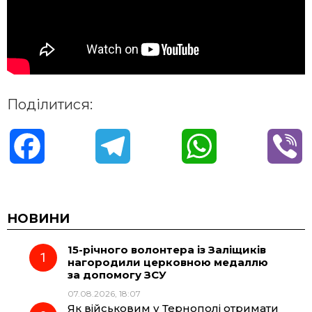
Поділитися:
F
T
W
V
a
e
h
i
c
l
a
b
НОВИНИ
15-річного волонтера із Заліщиків
e
e
t
e
нагородили церковною медаллю
за допомогу ЗСУ
b
g
s
r
07.08.2026, 18:07
Як військовим у Тернополі отримати