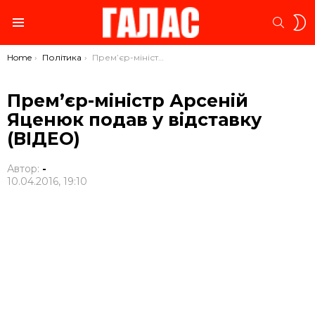
S
SEARC
S
Menu
You are here:
Home
Політика
Прем’єр-міністр Арсеній Яценюк подав у відставку (ВІДЕО)
Прем’єр-міністр Арсеній
Яценюк подав у відставку
(ВІДЕО)
Автор:
-
10.04.2016, 19:10