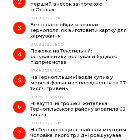
o
r
A
перший внесок за іпотекою
«єОселя»
07.08.2026, 17:16
o
a
p
Безоплатні обіди в школах
Тернополя: як виготовити картку для
k
m
p
харчування
07.08.2026, 16:00
Пожежа на Текстильній:
рятувальники врятували будівлю
підприємства
07.08.2026, 15:02
На Тернопільщині водій купив у
мережі фальшиве посвідчення за 27
тисяч гривень
07.08.2026, 14:05
Ні взуття, ні грошей: жителька
Тернопільського району втратила 63
тисячі
07.08.2026, 13:17
На Тернопільщині знайшли мертвим
чоловіка, якого три дні розшукував