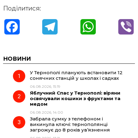
Поділитися:
F
T
W
V
a
e
h
i
c
l
a
b
НОВИНИ
У Тернополі планують встановити 12
e
e
t
e
сонячних станцій у школах і садках
06.08.2026, 15:19
b
g
s
r
Яблучний Спас у Тернополі: віряни
освячували кошики з фруктами та
o
r
A
медом
06.08.2026, 14:00
Забрала сумку з телефоном і
o
a
p
викинула ключі: тернополянці
загрожує до 8 років ув’язнення
k
m
p