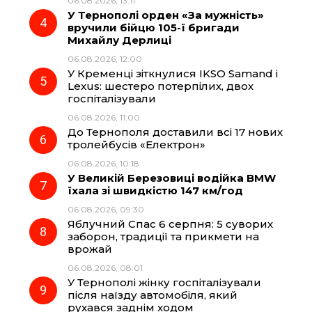
06.08.2026, 13:11
У Тернополі орден «За мужність»
вручили бійцю 105-ї бригади
Михайлу Дерлиці
06.08.2026, 12:00
У Кременці зіткнулися IKSO Samand і
Lexus: шестеро потерпілих, двох
госпіталізували
06.08.2026, 11:00
До Тернополя доставили всі 17 нових
тролейбусів «Електрон»
06.08.2026, 10:18
У Великій Березовиці водійка BMW
їхала зі швидкістю 147 км/год
06.08.2026, 09:30
Яблучний Спас 6 серпня: 5 суворих
заборон, традиції та прикмети на
врожай
06.08.2026, 08:01
У Тернополі жінку госпіталізували
після наїзду автомобіля, який
рухався заднім ходом