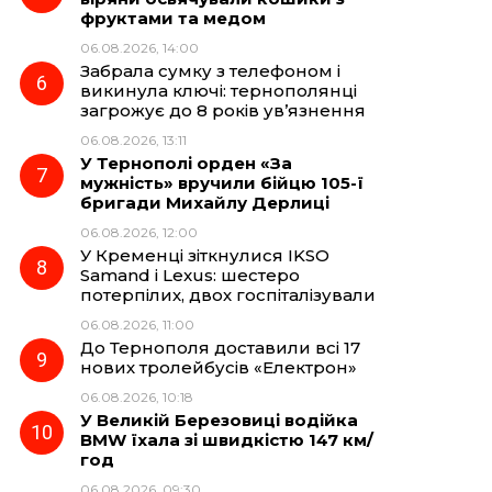
фруктами та медом
06.08.2026, 14:00
Забрала сумку з телефоном і
викинула ключі: тернополянці
загрожує до 8 років ув’язнення
06.08.2026, 13:11
У Тернополі орден «За
мужність» вручили бійцю 105-ї
бригади Михайлу Дерлиці
06.08.2026, 12:00
У Кременці зіткнулися IKSO
Samand і Lexus: шестеро
потерпілих, двох госпіталізували
06.08.2026, 11:00
До Тернополя доставили всі 17
нових тролейбусів «Електрон»
06.08.2026, 10:18
У Великій Березовиці водійка
BMW їхала зі швидкістю 147 км/
год
06.08.2026, 09:30