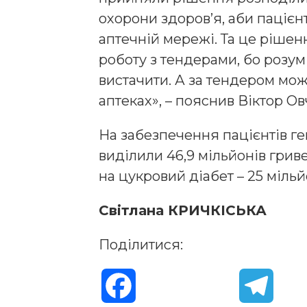
охорони здоров’я, аби пацієнт
аптечній мережі. Та це рішен
роботу з тендерами, бо розум
вистачити. А за тендером мож
аптеках», – пояснив Віктор Ов
На забезпечення пацієнтів г
виділили 46,9 мільйонів гриве
на цукровий діабет – 25 мільй
Світлана КРИЧКІСЬКА
Поділитися:
F
T