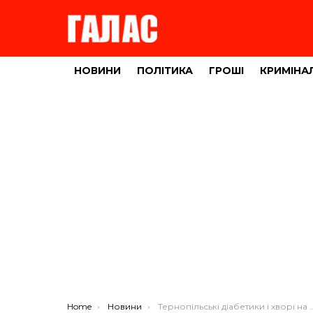
НОВИНИ
ПОЛІТИКА
ГРОШІ
КРИМІНА
You are here:
Home
Новини
Тернопільські діабетики і хворі на ниркову недостатність залишилися без ліків