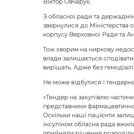
Віктор Овчарук.
З обласної ради та держадмін
звернулися до Міністерства о
корпусу Верховної Ради та А
Тож хворим на ниркову недос
влади залишається сподівати
вирішать. Адже без гемодіалі
Не може відбутися і тендерна 
«Тендер на закупівлю частини 
представники фармацевтичної 
Оскільки наші пацієнти зали
інсуліном обласна рада вжила
прийняли рішення розподілит