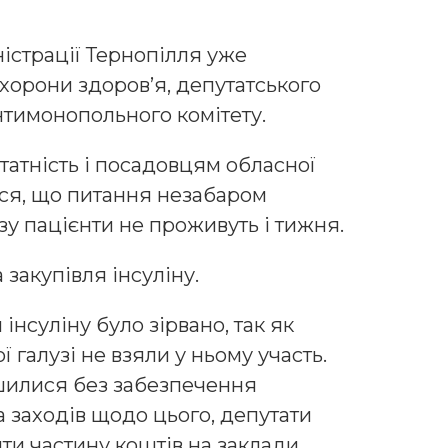
істрації Тернопілля уже
хорони здоров’я, депутатського
нтимонопольного комітету.
татність і посадовцям обласної
ся, що питання незабаром
зу пацієнти не проживуть і тижня.
закупівля інсуліну.
інсуліну було зірвано, так як
галузі не взяли у ньому участь.
шилися без забезпечення
 заходів щодо цього, депутати
и частину коштів на заклади