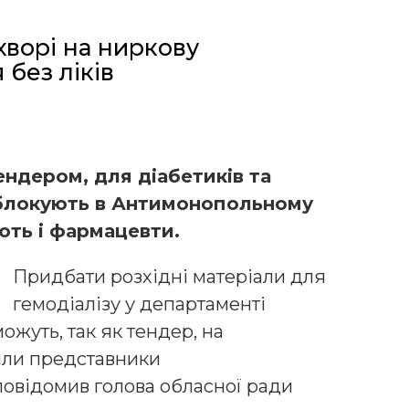
 хворі на ниркову
без ліків
ендером, для діабетиків та
, блокують в Антимонопольному
ють і фармацевти.
Придбати розхідні матеріали для
гемодіалізу у департаменті
ожуть, так як тендер, на
нили представники
повідомив голова обласної ради