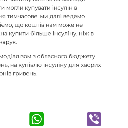
и могли купувати інсулін в
ня тимчасове, ми далі ведемо
іємо, що коштів нам може не
на купити більше інсуліну, ніж в
чарук.
емодіалізом з обласного бюджету
нь, на купівлю інсуліну для хворих
онів гривень.
W
V