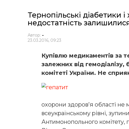
Тернопільські діабетики і
недостатність залишилися 
Автор:
-
23.03.2016, 09:23
Купівлю медикаментів за т
залежних від гемодіалізу
комітеті України. Не сприя
охорони здоров’я області не м
всеукраїнському рівні, зупи
Антимонопольного комітету, 