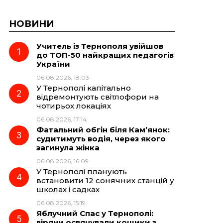
НОВИНИ
Учитель із Тернополя увійшов
до ТОП-50 найкращих педагогів
України
06.08.2026, 18:03
У Тернополі капітально
відремонтують світлофори на
чотирьох локаціях
06.08.2026, 17:14
Фатальний обгін біля Кам’янок:
судитимуть водія, через якого
загинула жінка
06.08.2026, 16:09
У Тернополі планують
встановити 12 сонячних станцій у
школах і садках
06.08.2026, 15:19
Яблучний Спас у Тернополі:
віряни освячували кошики з