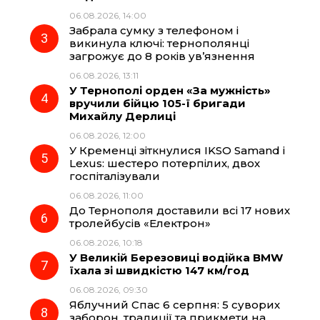
06.08.2026, 14:00
Забрала сумку з телефоном і
o
a
p
викинула ключі: тернополянці
загрожує до 8 років ув’язнення
k
m
p
06.08.2026, 13:11
У Тернополі орден «За мужність»
вручили бійцю 105-ї бригади
Михайлу Дерлиці
06.08.2026, 12:00
У Кременці зіткнулися IKSO Samand і
Lexus: шестеро потерпілих, двох
госпіталізували
06.08.2026, 11:00
До Тернополя доставили всі 17 нових
тролейбусів «Електрон»
06.08.2026, 10:18
У Великій Березовиці водійка BMW
їхала зі швидкістю 147 км/год
06.08.2026, 09:30
Яблучний Спас 6 серпня: 5 суворих
заборон, традиції та прикмети на