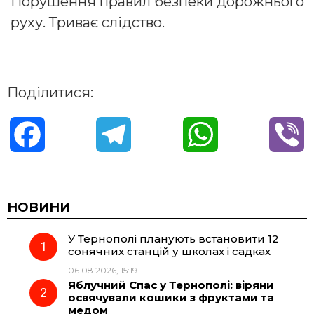
Порушення правил безпеки дорожнього
руху. Триває слідство.
Поділитися:
F
T
W
V
a
e
h
i
c
l
a
b
НОВИНИ
У Тернополі планують встановити 12
e
e
t
e
сонячних станцій у школах і садках
06.08.2026, 15:19
b
g
s
r
Яблучний Спас у Тернополі: віряни
освячували кошики з фруктами та
o
r
A
медом