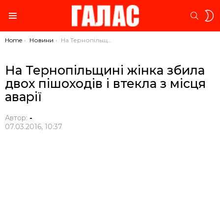
S
SEARC
S
Menu
You are here:
Home
Новини
На Тернопільщині жінка збила двох пішоходів і втекла з місця аварії
На Тернопільщині жінка збила
двох пішоходів і втекла з місця
аварії
Автор:
-
07.03.2016, 10:37