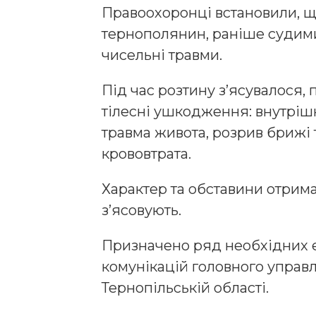
Правоохоронці встановили, щ
тернополянин, раніше судимий
чисельні травми.
Під час розтину з’ясувалося,
тілесні ушкодження: внутріш
травма живота, розрив брижі 
крововтрата.
Характер та обставини отрим
з’ясовують.
Призначено ряд необхідних е
комунікацій головного управл
Тернопільській області.