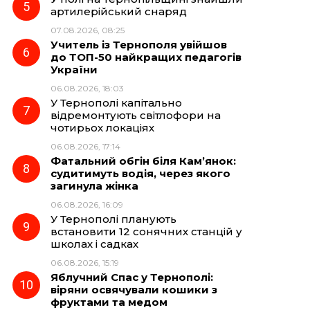
артилерійський снаряд
07.08.2026, 08:25
Учитель із Тернополя увійшов
до ТОП-50 найкращих педагогів
України
06.08.2026, 18:03
У Тернополі капітально
відремонтують світлофори на
чотирьох локаціях
06.08.2026, 17:14
Фатальний обгін біля Кам’янок:
судитимуть водія, через якого
загинула жінка
06.08.2026, 16:09
У Тернополі планують
встановити 12 сонячних станцій у
школах і садках
06.08.2026, 15:19
Яблучний Спас у Тернополі:
віряни освячували кошики з
фруктами та медом