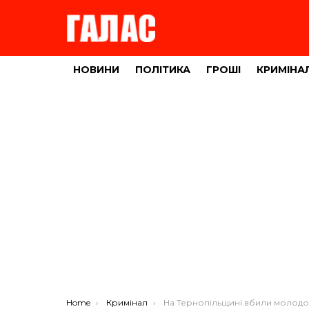
НОВИНИ
ПОЛІТИКА
ГРОШІ
КРИМІНА
You are here:
Home
Кримінал
На Тернопільщині вбили молодого чолові