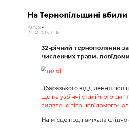
На Тернопільщині вбили
Автор:
-
24.03.2016, 12:15
32-річний тернополянин за
численних травм, повідомил
Збаразького відділення поліц
що на узбіччі стихійного смі
виявлено тіло невідомого чол
На місце події виїхала слідчо