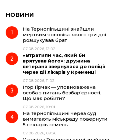
НОВИНИ
На Тернопільщині знайшли
мертвим чоловіка, якого три дні
розшукував брат
07.08.2026, 12:02
«Втратили час, який би
врятував його»: дружина
ветерана звернулася до поліції
через дії лікарів у Кременці
07.08.2026, 11:02
Ігор Гірчак — уповноважена
особа з питань безбар’єрності.
Що має робити?
07.08.2026, 10:01
На Тернопільщині через суд
вимагають міськраду повернути
5 гектарів земель
07.08.2026, 09:36
У полі на Тернопільщині знайшли