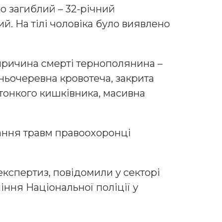
о загиблий – 32-річний
. На тілі чоловіка було виявлено
 причина смерті тернополянина –
ньочеревна кровотеча, закрита
тонкого кишківника, масивна
ання травм правоохоронці
кспертиз, повідомили у секторі
іння Національної поліції у