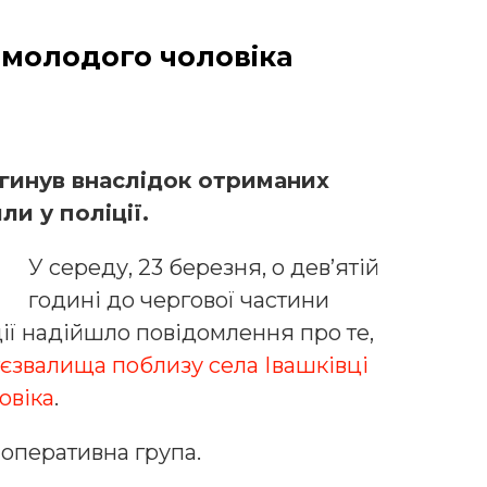
 молодого чоловіка
гинув внаслідок отриманих
и у поліції.
У середу, 23 березня, о дев’ятій
годині до чергової частини
ії надійшло повідомлення про те,
ттєзвалища поблизу села Івашківці
овіка
.
-оперативна група.