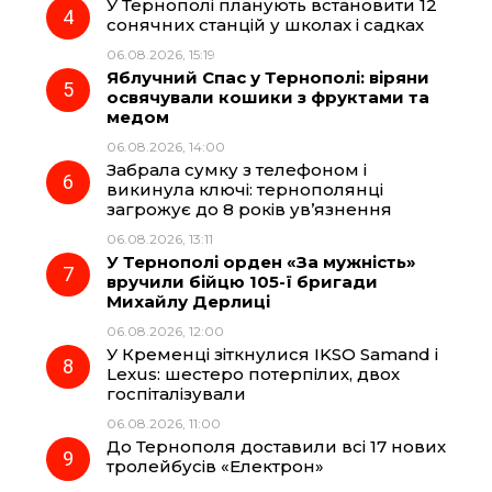
У Тернополі планують встановити 12
сонячних станцій у школах і садках
06.08.2026, 15:19
Яблучний Спас у Тернополі: віряни
освячували кошики з фруктами та
медом
06.08.2026, 14:00
Забрала сумку з телефоном і
викинула ключі: тернополянці
загрожує до 8 років ув’язнення
06.08.2026, 13:11
У Тернополі орден «За мужність»
вручили бійцю 105-ї бригади
Михайлу Дерлиці
06.08.2026, 12:00
У Кременці зіткнулися IKSO Samand і
Lexus: шестеро потерпілих, двох
госпіталізували
06.08.2026, 11:00
До Тернополя доставили всі 17 нових
тролейбусів «Електрон»