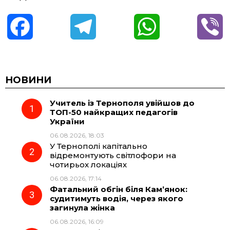
F
T
W
V
a
e
h
i
c
l
a
b
НОВИНИ
Учитель із Тернополя увійшов до
e
e
t
e
ТОП-50 найкращих педагогів
України
b
g
s
r
06.08.2026, 18:03
У Тернополі капітально
o
r
A
відремонтують світлофори на
чотирьох локаціях
06.08.2026, 17:14
o
a
p
Фатальний обгін біля Кам’янок:
судитимуть водія, через якого
k
m
p
загинула жінка
06.08.2026, 16:09