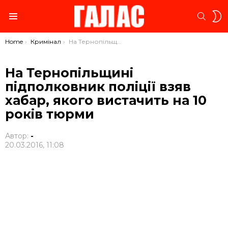
S
SEARC
S
Menu
You are here:
Home
Кримінал
На Тернопільщині підполковник поліції взяв хабар, якого вистачить на 10 років тюрми
На Тернопільщині
підполковник поліції взяв
хабар, якого вистачить на 10
років тюрми
Автор:
-
20.03.2016, 11:08