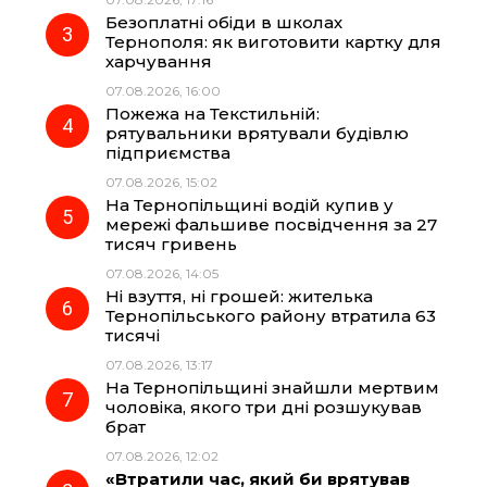
o
a
p
Безоплатні обіди в школах
Тернополя: як виготовити картку для
k
m
p
харчування
07.08.2026, 16:00
Пожежа на Текстильній:
рятувальники врятували будівлю
підприємства
07.08.2026, 15:02
На Тернопільщині водій купив у
мережі фальшиве посвідчення за 27
тисяч гривень
07.08.2026, 14:05
Ні взуття, ні грошей: жителька
Тернопільського району втратила 63
тисячі
07.08.2026, 13:17
На Тернопільщині знайшли мертвим
чоловіка, якого три дні розшукував
брат
07.08.2026, 12:02
«Втратили час, який би врятував