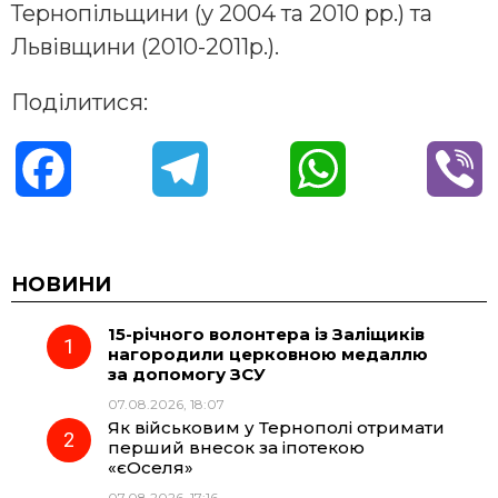
Тернопільщини (у 2004 та 2010 рр.) та
Львівщини (2010-2011р.).
Поділитися:
F
T
W
V
a
e
h
i
c
l
a
b
НОВИНИ
15-річного волонтера із Заліщиків
e
e
t
e
нагородили церковною медаллю
за допомогу ЗСУ
b
g
s
r
07.08.2026, 18:07
Як військовим у Тернополі отримати
o
r
A
перший внесок за іпотекою
«єОселя»
07.08.2026, 17:16