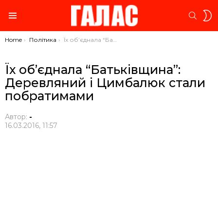
S
SEARC
S
Menu
You are here:
Home
Політика
Їх об’єднала “Батьківщина”: Деревляний і Цимбалюк стали побратимами
Їх об’єднала “Батьківщина”:
Деревляний і Цимбалюк стали
побратимами
Автор:
-
16.03.2016, 11:57