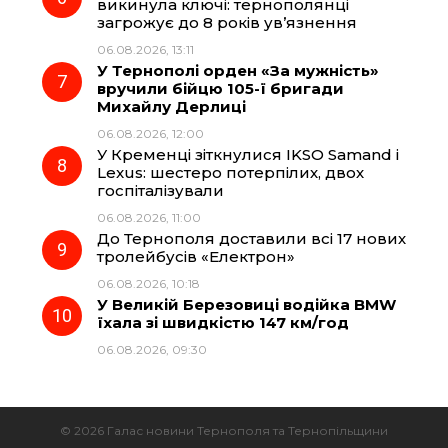
викинула ключі: тернополянці
загрожує до 8 років ув’язнення
06.08.2026, 13:11
У Тернополі орден «За мужність»
вручили бійцю 105-ї бригади
Михайлу Дерлиці
06.08.2026, 12:00
У Кременці зіткнулися IKSO Samand і
Lexus: шестеро потерпілих, двох
госпіталізували
06.08.2026, 11:00
До Тернополя доставили всі 17 нових
тролейбусів «Електрон»
06.08.2026, 10:18
У Великій Березовиці водійка BMW
їхала зі швидкістю 147 км/год
06.08.2026, 09:30
© 2026 Галас новини Тернополя та Тернопільщини