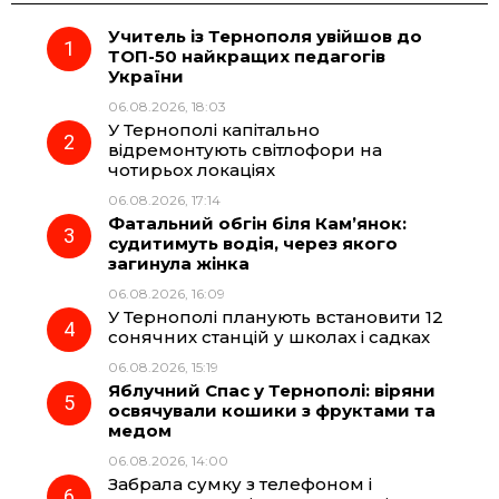
Учитель із Тернополя увійшов до
e
e
t
e
ТОП-50 найкращих педагогів
України
b
g
s
r
06.08.2026, 18:03
У Тернополі капітально
o
r
A
відремонтують світлофори на
чотирьох локаціях
06.08.2026, 17:14
o
a
p
Фатальний обгін біля Кам’янок:
судитимуть водія, через якого
k
m
p
загинула жінка
06.08.2026, 16:09
У Тернополі планують встановити 12
сонячних станцій у школах і садках
06.08.2026, 15:19
Яблучний Спас у Тернополі: віряни
освячували кошики з фруктами та
медом
06.08.2026, 14:00
Забрала сумку з телефоном і