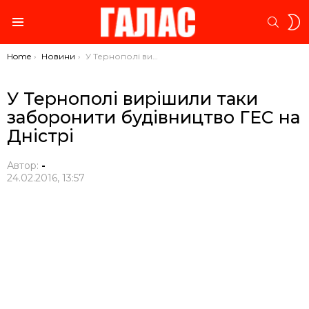
S
SEARC
S
Menu
You are here:
Home
Новини
У Тернополі вирішили таки заборонити будівництво ГЕС на Дністрі
У Тернополі вирішили таки
заборонити будівництво ГЕС на
Дністрі
Автор:
-
24.02.2016, 13:57