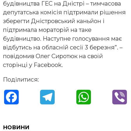
будівництва ГЕС на Дністрі – тимчасова
депутатська комісія підтримали рішення
зберегти Дністровський каньйон і
підтримала мораторій на таке
будівництво. Наступне голосування має
відбутись на обласній сесії 3 березня”. –
повідомив Олег Сиротюк на своїй
сторінці у Facebook.
Поділитися:
F
T
W
V
a
e
h
i
c
l
a
b
НОВИНИ