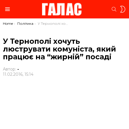
S
SEARC
S
Menu
You are here:
Home
Політика
У Тернополі хочуть люструвати комуніста, який працює на “жирній” посаді
У Тернополі хочуть
люструвати комуніста, який
працює на “жирній” посаді
Автор:
-
11.02.2016, 15:14