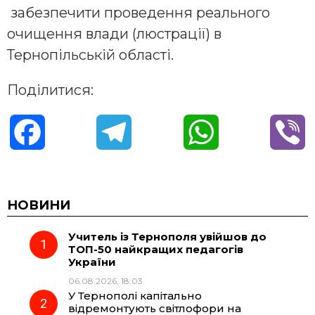
забезпечити проведення реального
очищення влади (люстрації) в
Тернопільській області.
Поділитися:
F
T
W
V
a
e
h
i
c
l
a
b
НОВИНИ
Учитель із Тернополя увійшов до
e
e
t
e
ТОП-50 найкращих педагогів
України
b
g
s
r
06.08.2026, 18:03
У Тернополі капітально
o
r
A
відремонтують світлофори на