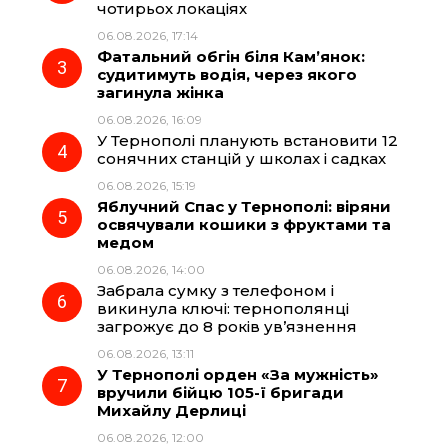
чотирьох локаціях
06.08.2026, 17:14
o
a
p
Фатальний обгін біля Кам’янок:
судитимуть водія, через якого
k
m
p
загинула жінка
06.08.2026, 16:09
У Тернополі планують встановити 12
сонячних станцій у школах і садках
06.08.2026, 15:19
Яблучний Спас у Тернополі: віряни
освячували кошики з фруктами та
медом
06.08.2026, 14:00
Забрала сумку з телефоном і
викинула ключі: тернополянці
загрожує до 8 років ув’язнення
06.08.2026, 13:11
У Тернополі орден «За мужність»
вручили бійцю 105-ї бригади
Михайлу Дерлиці
06.08.2026, 12:00