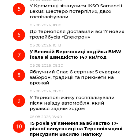
У Кременці зіткнулися IKSO Samand і
Lexus: шестеро потерпілих, двох
госпіталізували
06.08.2026, 11:00
До Тернополя доставили всі 17 нових
тролейбусів «Електрон»
06.08.2026, 10:18
У Великій Березовиці водійка BMW
їхала зі швидкістю 147 км/год
06.08.2026, 09:30
Яблучний Спас 6 серпня: 5 суворих
заборон, традиції та прикмети на
врожай
06.08.2026, 08:01
У Тернополі жінку госпіталізували
після наїзду автомобіля, який
рухався заднім ходом
05.08.2026, 18:40
15 років ув’язнення за вбивство 17-
річної випускниці на Тернопільщині
присудили Василю Гнатюку