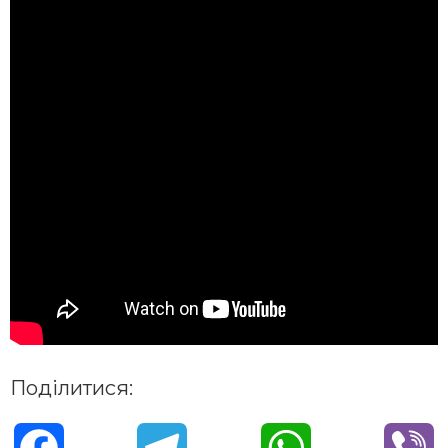
Поділитися:
F
T
W
V