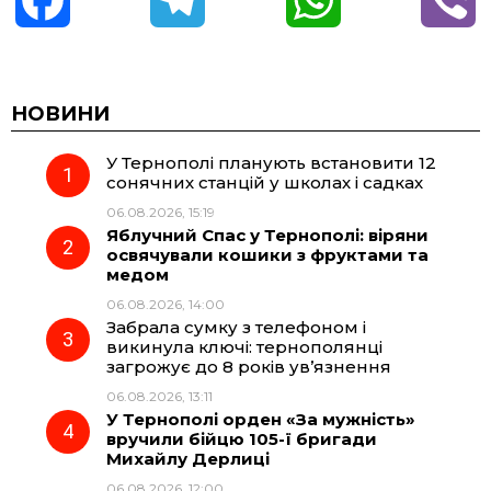
a
e
h
i
c
l
a
b
НОВИНИ
У Тернополі планують встановити 12
e
e
t
e
сонячних станцій у школах і садках
06.08.2026, 15:19
b
g
s
r
Яблучний Спас у Тернополі: віряни
освячували кошики з фруктами та
o
r
A
медом
06.08.2026, 14:00
Забрала сумку з телефоном і
o
a
p
викинула ключі: тернополянці
загрожує до 8 років ув’язнення
k
m
p
06.08.2026, 13:11
У Тернополі орден «За мужність»
вручили бійцю 105-ї бригади
Михайлу Дерлиці
06.08.2026, 12:00