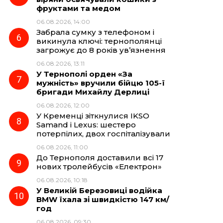
фруктами та медом
06.08.2026, 14:00
Забрала сумку з телефоном і
викинула ключі: тернополянці
загрожує до 8 років ув’язнення
06.08.2026, 13:11
У Тернополі орден «За
мужність» вручили бійцю 105-ї
бригади Михайлу Дерлиці
06.08.2026, 12:00
У Кременці зіткнулися IKSO
Samand і Lexus: шестеро
потерпілих, двох госпіталізували
06.08.2026, 11:00
До Тернополя доставили всі 17
нових тролейбусів «Електрон»
06.08.2026, 10:18
У Великій Березовиці водійка
BMW їхала зі швидкістю 147 км/
год
06.08.2026, 09:30