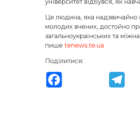
університет відбувся, як нав
Це людина, яка надзвичайно в
молодих вчених, достойно п
загальноукраїнських та міжн
пише
tenews.te.ua
Поділитися:
F
T
a
e
c
l
e
e