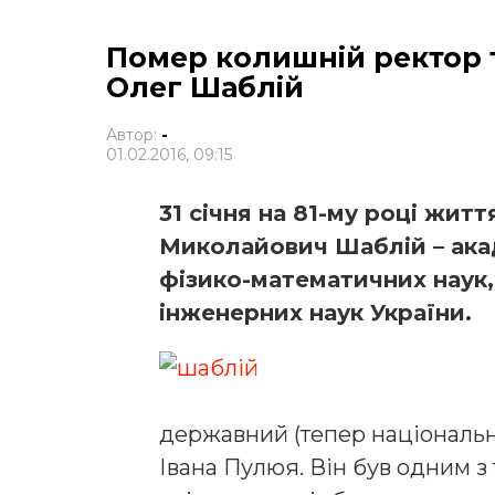
Помер колишній ректор т
Олег Шаблій
Автор:
-
01.02.2016, 09:15
31 січня на 81-му році житт
Миколайович Шаблій – ака
фізико-математичних наук,
інженерних наук України.
державний (тепер національни
Івана Пулюя. Він був одним з