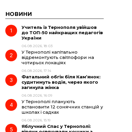
НОВИНИ
Учитель із Тернополя увійшов
до ТОП-50 найкращих педагогів
України
06.08.2026, 18:03
У Тернополі капітально
відремонтують світлофори на
чотирьох локаціях
06.08.2026, 17:14
Фатальний обгін біля Кам’янок:
судитимуть водія, через якого
загинула жінка
06.08.2026, 16:09
У Тернополі планують
встановити 12 сонячних станцій у
школах і садках
06.08.2026, 15:19
Яблучний Спас у Тернополі:
віряни освячували кошики з