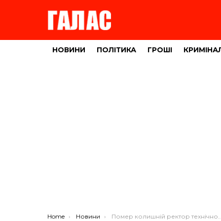
НОВИНИ
ПОЛІТИКА
ГРОШІ
КРИМІНА
You are here:
Home
Новини
Помер колишній ректор технічного університету Олег Шаблій