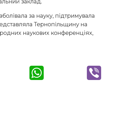
чальний заклад.
болівала за науку, підтримувала
редставляла Тернопільщину на
ародних наукових конференціях,
W
V
h
i
a
b
t
e