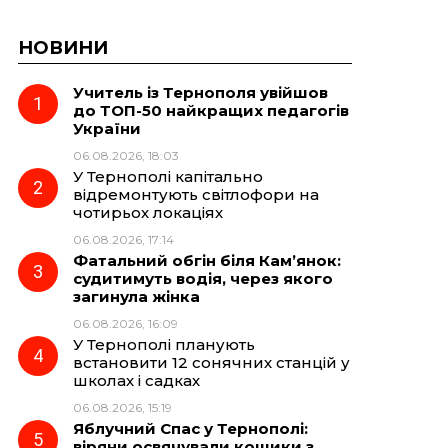
НОВИНИ
Учитель із Тернополя увійшов
до ТОП-50 найкращих педагогів
України
06.08.2026, 18:03
У Тернополі капітально
відремонтують світлофори на
чотирьох локаціях
06.08.2026, 17:14
Фатальний обгін біля Кам’янок:
судитимуть водія, через якого
загинула жінка
06.08.2026, 16:09
У Тернополі планують
встановити 12 сонячних станцій у
школах і садках
06.08.2026, 15:19
Яблучний Спас у Тернополі:
віряни освячували кошики з