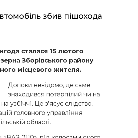
автомобіль збив пішохода
года сталася 15 лютого
Озерна Зборівського району
чного місцевого жителя.
Допоки невідомо, де саме
знаходився потерпілий чи на
а узбіччі. Це з’ясує слідство,
ацій головного управління
ільській області.
 «ВАЗ-2110», під колесами якого