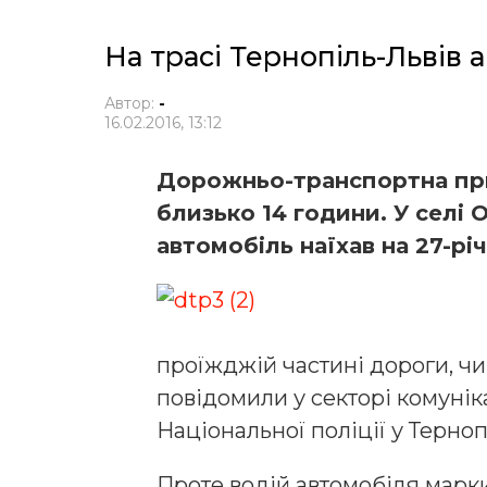
На трасі Тернопіль-Львів 
Автор:
-
16.02.2016, 13:12
Дорожньо-транспортна при
близько 14 години. У селі 
автомобіль наїхав на 27-рі
проїжджій частині дороги, чи н
повідомили у секторі комунік
Національної поліції у Терноп
Проте водій автомобіля марки