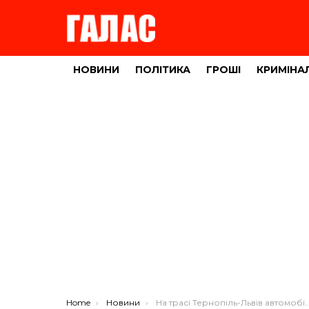
НОВИНИ
ПОЛІТИКА
ГРОШІ
КРИМІНА
You are here:
Home
Новини
На трасі Тернопіль-Львів автомобіль збив пішохода