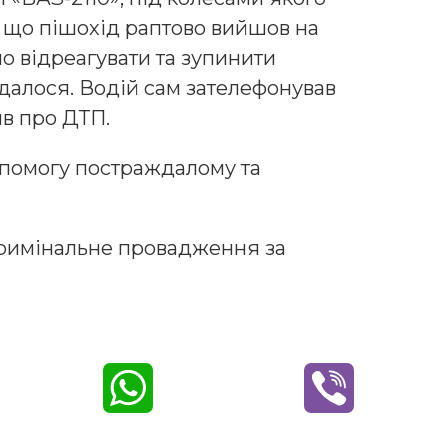
, що пішохід раптово вийшов на
о відреагувати та зупинити
далося. Водій сам зателефонував
ив про ДТП.
помогу постраждалому та
кримінальне провадження за
W
V
h
i