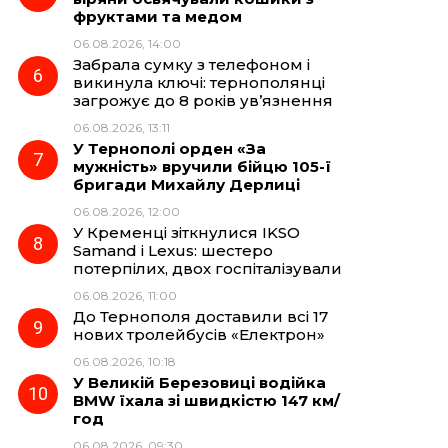
фруктами та медом
06.08.2026, 14:00
Забрала сумку з телефоном і
викинула ключі: тернополянці
загрожує до 8 років ув’язнення
06.08.2026, 13:11
У Тернополі орден «За
мужність» вручили бійцю 105-ї
бригади Михайлу Дерлиці
06.08.2026, 12:00
У Кременці зіткнулися IKSO
Samand і Lexus: шестеро
потерпілих, двох госпіталізували
06.08.2026, 11:00
До Тернополя доставили всі 17
нових тролейбусів «Електрон»
06.08.2026, 10:18
У Великій Березовиці водійка
BMW їхала зі швидкістю 147 км/
год
06.08.2026, 09:30