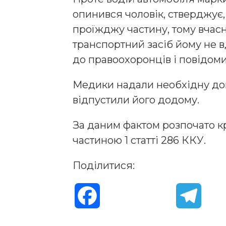
опинився чоловік, стверджує
проїжджу частину, тому вчасн
транспортний засіб йому не в
до правоохоронців і повідом
Медики надали необхідну до
відпустили його додому.
За даним фактом розпочато 
частиною 1 статті 286 ККУ.
Поділитися:
F
T
a
e