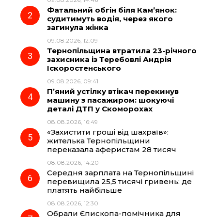
b
g
s
r
Фатальний обгін біля Кам’янок:
судитимуть водія, через якого
o
r
A
загинула жінка
09.08.2026, 12:09
Тернопільщина втратила 23-річного
o
a
p
захисника із Теребовлі Андрія
Іскоростенського
k
m
p
09.08.2026, 09:41
П’яний устілку втікач перекинув
машину з пасажиром: шокуючі
деталі ДТП у Скоморохах
08.08.2026, 16:49
«Захистити гроші від шахраїв»:
жителька Тернопільщини
переказала аферистам 28 тисяч
08.08.2026, 14:20
Середня зарплата на Тернопільщині
перевищила 25,5 тисячі гривень: де
платять найбільше
08.08.2026, 12:30
Обрали Єпископа-помічника для