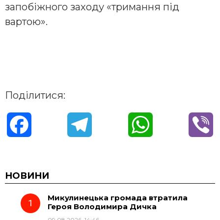
запобіжного заходу «тримання під
вартою».
Поділитися:
F
T
W
V
a
e
h
i
c
l
a
b
НОВИНИ
Микулинецька громада втратила
e
e
t
e
Героя Володимира Дичка
09.08.2026, 14:46