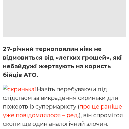
27-річний
тернопоялин
ніяк не
відмовиться від «легких грошей», які
небайдужі жертвують на користь
бійців АТО.
Навіть перебуваючи під
слідством за викрадення скриньки для
пожертв із супермаркету (
про це раніше
уже повідомлялося – ред.
), він спромігся
скоїти ще один аналогічний злочин.