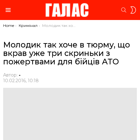
S
SEARC
S
Menu
You are here:
Home
Кримінал
Молодик так хоче в тюрму, що вкрав уже три скриньки з пожертвами для бійців АТО
Молодик так хоче в тюрму, що
вкрав уже три скриньки з
пожертвами для бійців АТО
Автор:
-
10.02.2016, 10:18