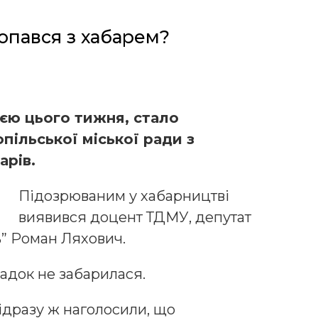
попався з хабарем?
єю цього тижня, стало
пільської міської ради з
арів.
Підозрюваним у хабарництві
виявився доцент ТДМУ, депутат
ь” Роман Ляхович.
адок не забарилася.
ідразу ж наголосили, що