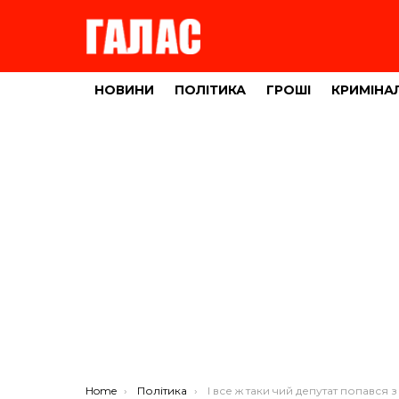
НОВИНИ
ПОЛІТИКА
ГРОШІ
КРИМІНА
You are here:
Home
Політика
І все ж таки чий депутат попався з хабарем