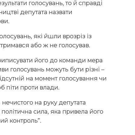
зультати голосувань, то й справді
ництві депутата назвати
ви.
лосувань, які йшли врозріз із
тримався або ж не голосував.
приписувати його до команди мера
ви голосувань можуть бути різні –
відсутній на момент голосування чи
б піти проти влади.
а нечистого на руку депутата
політична сила, яка привела його
ний контроль”.