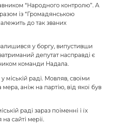
авником “Народного контролю”. А
, разом із “Громадянською
алежить до так званих
залишився у боргу, випустивши
 затриманий депутат насправді є
ником команди Надала.
у міській раді. Мовляв, своїми
мера, аніж на партію, від якої був
іській раді зараз поіменні і їх
на сайті мерії.