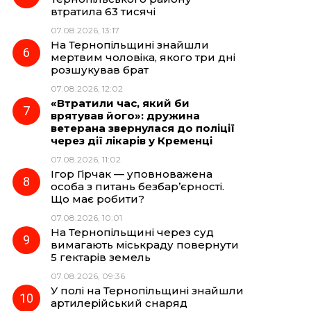
втратила 63 тисячі
07.08.2026, 13:17
На Тернопільщині знайшли
мертвим чоловіка, якого три дні
розшукував брат
07.08.2026, 12:02
«Втратили час, який би
врятував його»: дружина
ветерана звернулася до поліції
через дії лікарів у Кременці
07.08.2026, 11:02
Ігор Гірчак — уповноважена
особа з питань безбар’єрності.
Що має робити?
07.08.2026, 10:01
На Тернопільщині через суд
вимагають міськраду повернути
5 гектарів земель
07.08.2026, 09:36
У полі на Тернопільщині знайшли
артилерійський снаряд