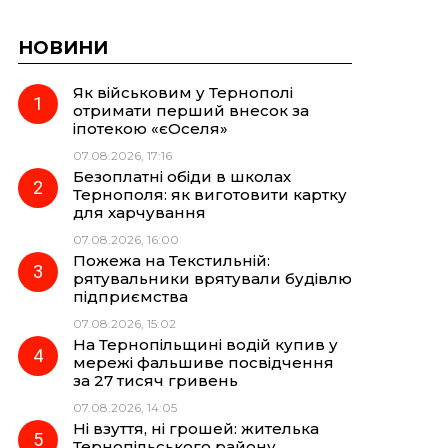
НОВИНИ
Як військовим у Тернополі
отримати перший внесок за
іпотекою «єОселя»
07.08.2026, 17:16
Безоплатні обіди в школах
Тернополя: як виготовити картку
для харчування
07.08.2026, 16:00
Пожежа на Текстильній:
рятувальники врятували будівлю
підприємства
07.08.2026, 15:02
На Тернопільщині водій купив у
мережі фальшиве посвідчення
за 27 тисяч гривень
07.08.2026, 14:05
Ні взуття, ні грошей: жителька
Тернопільського району