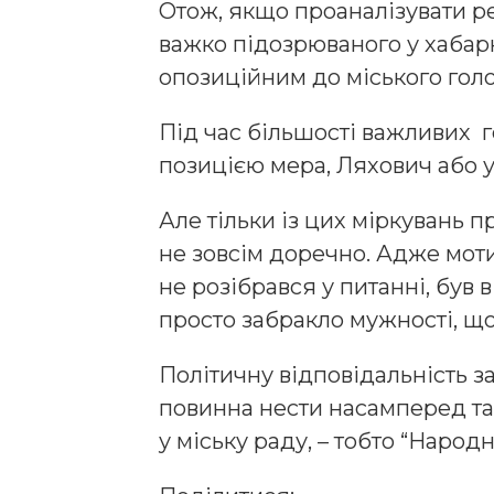
Отож, якщо проаналізувати ре
важко підозрюваного у хабар
опозиційним до міського голо
Під час більшості важливих го
позицією мера, Ляхович або у
Але тільки із цих міркувань 
не зовсім доречно. Адже моти
не розібрався у питанні, був 
просто забракло мужності, що
Політичну відповідальність з
повинна нести насамперед та 
у міську раду, – тобто “Народ