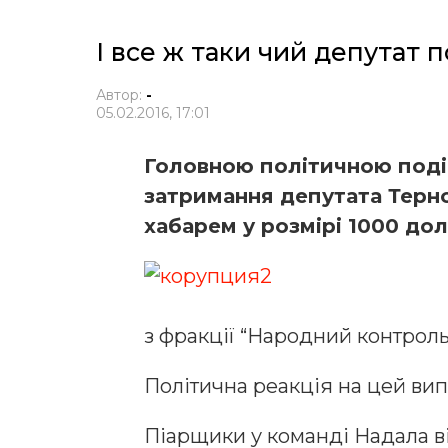
І все ж таки чий депутат 
Автор:
-
05.02.2016, 17:01
Головною політичною поді
затримання депутата Терно
хабарем у розмірі 1000 дол
з фракції “Народний контрол
Політична реакція на цей вип
Піарщики у команді Надала в