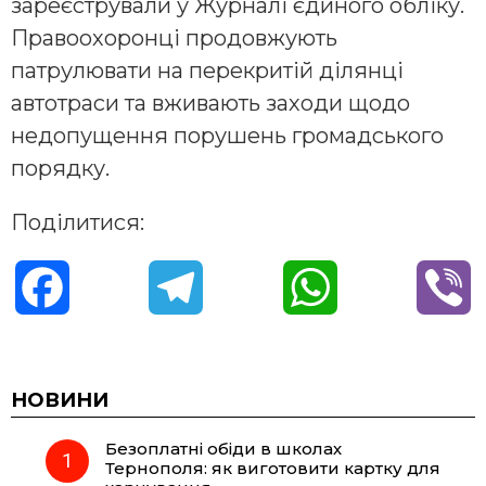
зареєстрували у Журналі єдиного обліку.
Правоохоронці продовжують
патрулювати на перекритій ділянці
автотраси та вживають заходи щодо
недопущення порушень громадського
порядку.
Поділитися:
F
T
W
V
a
e
h
i
c
l
a
b
НОВИНИ
Безоплатні обіди в школах
e
e
t
e
Тернополя: як виготовити картку для