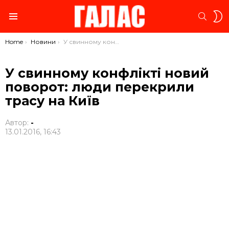
S
SEARC
S
Menu
You are here:
Home
Новини
У свинному конфлікті новий поворот: люди перекрили трасу на Київ
У свинному конфлікті новий
поворот: люди перекрили
трасу на Київ
Автор:
-
13.01.2016, 16:43