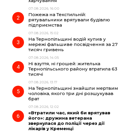
харчування
b
g
s
r
07.08.2026, 16:00
Пожежа на Текстильній:
o
r
A
рятувальники врятували будівлю
підприємства
07.08.2026, 15:02
o
a
p
На Тернопільщині водій купив у
мережі фальшиве посвідчення за 27
k
m
p
тисяч гривень
07.08.2026, 14:05
Ні взуття, ні грошей: жителька
Тернопільського району втратила 63
тисячі
07.08.2026, 13:17
На Тернопільщині знайшли мертвим
чоловіка, якого три дні розшукував
брат
07.08.2026, 12:02
«Втратили час, який би врятував
його»: дружина ветерана
звернулася до поліції через дії
лікарів у Кременці