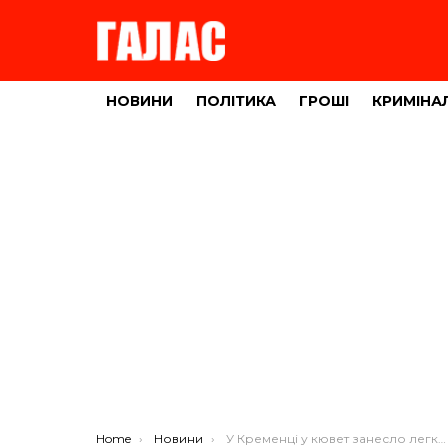
НОВИНИ
ПОЛІТИКА
ГРОШІ
КРИМІНА
You are here:
Home
Новини
У Кременці у кювет занесло легковий автомобіль з причепом