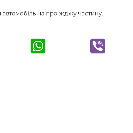
 автомобіль на проїжджу частину.
W
V
h
i
a
b
t
e
s
r
A