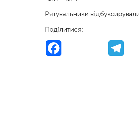
Рятувальники відбуксирували
Поділитися:
F
T
a
e
c
l
e
e
b
g
o
r