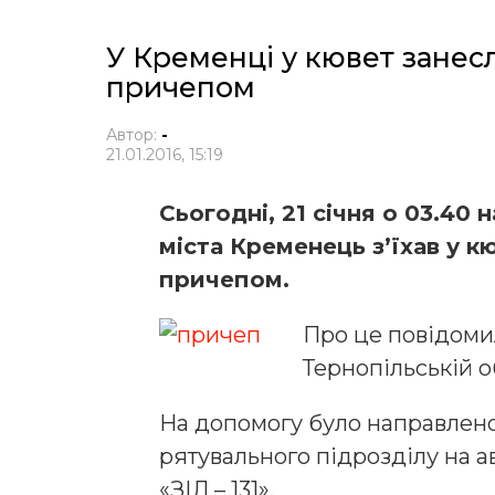
У Кременці у кювет занес
причепом
Автор:
-
21.01.2016, 15:19
Сьогодні, 21 січня о 03.40 
міста Кременець з’їхав у к
причепом.
Про це повідоми
Тернопільській о
На допомогу було направлен
рятувального підрозділу на а
«ЗІЛ – 131».