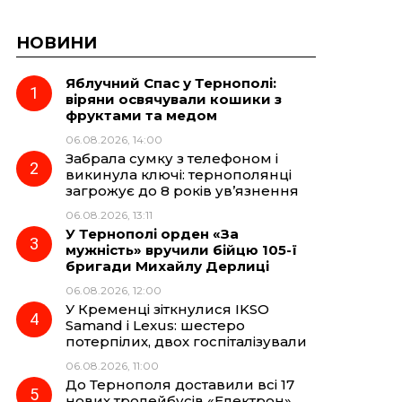
НОВИНИ
Яблучний Спас у Тернополі:
віряни освячували кошики з
фруктами та медом
06.08.2026, 14:00
Забрала сумку з телефоном і
викинула ключі: тернополянці
загрожує до 8 років ув’язнення
06.08.2026, 13:11
У Тернополі орден «За
мужність» вручили бійцю 105-ї
бригади Михайлу Дерлиці
06.08.2026, 12:00
У Кременці зіткнулися IKSO
Samand і Lexus: шестеро
потерпілих, двох госпіталізували
06.08.2026, 11:00
До Тернополя доставили всі 17
нових тролейбусів «Електрон»