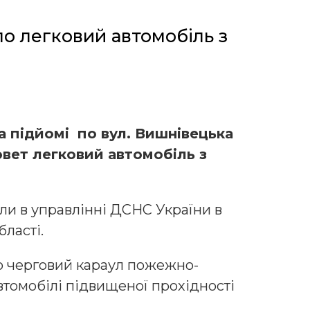
ло легковий автомобіль з
на підйомі по вул. Вишнівецька
ювет легковий автомобіль з
ли в управлінні ДСНС України в
бласті.
о черговий караул пожежно-
втомобілі підвищеної прохідності