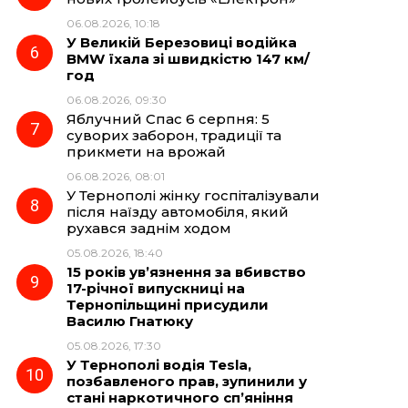
06.08.2026, 10:18
У Великій Березовиці водійка
BMW їхала зі швидкістю 147 км/
год
06.08.2026, 09:30
Яблучний Спас 6 серпня: 5
суворих заборон, традиції та
прикмети на врожай
06.08.2026, 08:01
У Тернополі жінку госпіталізували
після наїзду автомобіля, який
рухався заднім ходом
05.08.2026, 18:40
15 років ув’язнення за вбивство
17-річної випускниці на
Тернопільщині присудили
Василю Гнатюку
05.08.2026, 17:30
У Тернополі водія Tesla,
позбавленого прав, зупинили у
стані наркотичного сп’яніння