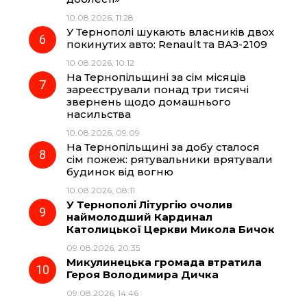
10.08.2026, 11:28
У Тернополі шукають власників двох
покинутих авто: Renault та ВАЗ-2109
10.08.2026, 10:12
На Тернопільщині за сім місяців
зареєстрували понад три тисячі
звернень щодо домашнього
насильства
10.08.2026, 09:09
На Тернопільщині за добу сталося
сім пожеж: рятувальники врятували
будинок від вогню
10.08.2026, 08:11
У Тернополі Літургію очолив
наймолодший Кардинал
Католицької Церкви Микола Бичок
09.08.2026, 20:35
Микулинецька громада втратила
Героя Володимира Дичка
09.08.2026, 14:46