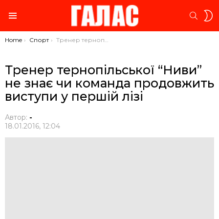
S
SEARC
S
Menu
You are here:
Home
Спорт
Тренер тернопільської “Ниви” не знає чи команда продовжить виступи у першій лізі
Тренер тернопільської “Ниви”
не знає чи команда продовжить
виступи у першій лізі
Автор:
-
18.01.2016, 12:04