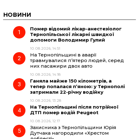
c
l
a
b
НОВИНИ
Помер відомий лікар-анестезіолог
e
e
t
e
Тернопільської лікарні швидкої
допомоги Володимир Гулий
b
g
s
r
10.08.2026, 14:51
На Тернопільщині в аварії
o
r
A
травмувалися п’ятеро людей, серед
них пасажири двох авто
10.08.2026, 14:18
o
a
p
Ганяла майже 150 кілометрів, а
тепер попалася п’яною: у Тернополі
k
m
p
затримали 22-річну водійку
10.08.2026, 13:28
На Тернопільщині після потрійної
ДТП помер водій Peugeot
10.08.2026, 12:17
Захисника з Тернопільщини Юрія
Дутчака нагородили «Хрестом
доблесті»