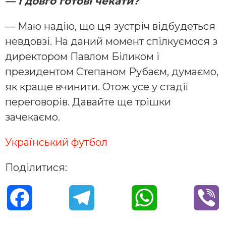
— І довго готові чекати?
— Маю надію, що ця зустріч відбудеться
невдовзі. На даний момент спілкуємося з
директором Павлом Біликом і
президентом Степаном Рубаєм, думаємо,
як краще вчинити. Отож усе у стадії
переговорів. Давайте ще трішки
зачекаємо.
Український футбол
Поділитися:
F
T
W
V
a
e
h
i