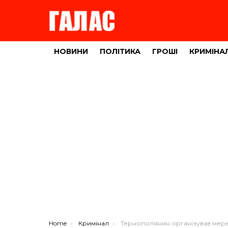
НОВИНИ
ПОЛІТИКА
ГРОШІ
КРИМІНА
You are here:
Home
Кримінал
Тернополянин організував мережу із 11 підпільних казин