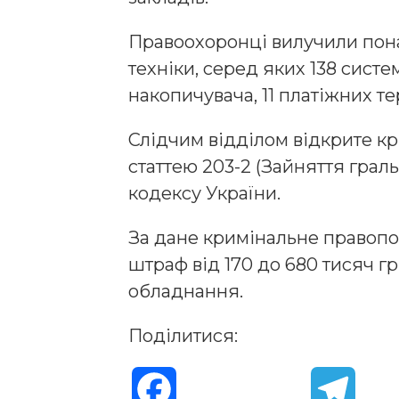
Правоохоронці вилучили пон
техніки, серед яких 138 систе
накопичувача, 11 платіжних те
Слідчим відділом відкрите к
статтею 203-2 (Зайняття грал
кодексу України.
За дане кримінальне правоп
штраф від 170 до 680 тисяч г
обладнання.
Поділитися:
F
T