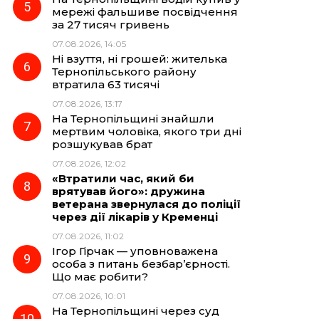
мережі фальшиве посвідчення
за 27 тисяч гривень
07.08.2026, 14:05
Ні взуття, ні грошей: жителька
Тернопільського району
втратила 63 тисячі
07.08.2026, 13:17
На Тернопільщині знайшли
мертвим чоловіка, якого три дні
розшукував брат
07.08.2026, 12:02
«Втратили час, який би
врятував його»: дружина
ветерана звернулася до поліції
через дії лікарів у Кременці
07.08.2026, 11:02
Ігор Гірчак — уповноважена
особа з питань безбар’єрності.
Що має робити?
07.08.2026, 10:01
На Тернопільщині через суд