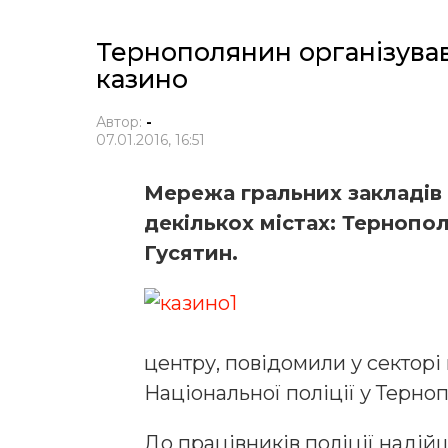
Тернополянин організував 
казино
Автор:
-
07.01.2016, 16:51
Мережа гральних закладів 
декількох містах: Тернополі
Гусятин.
центру, повідомили у секторі
Національної поліції у Терноп
До працівників поліції надій