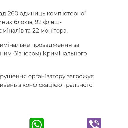
ад 260 одиниць комп’ютерної
мних блоків, 92 флеш-
рміналів та 22 монітора.
римінальне провадження за
ьним бізнесом) Кримінального
орушення організатору загрожує
ривень з конфіскацією грального
W
V