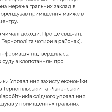
ена мережа гральних закладів.
в орендував приміщення майже в
центру.
 чималі доходи. Про це свідчать
 Тернополі та чотири в районах).
, інформація підтвердилась.
 суду з клопотанням про
вники Управління захисту економіки
в Тернопільській та Рівненській
півробітників слідчого управління
бшуків у приміщеннях гральних