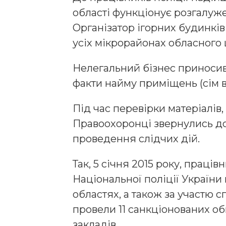
області функціонує розгалуж
Організатор ігорних будинкі
усіх мікрорайонах обласного 
Нелегальний бізнес приносив
факти найму приміщень (сім в
Під час перевірки матеріалів
Правоохоронці звернулись до
проведення слідчих дій.
Так, 5 січня 2015 року, праці
Національної поліції України 
областях, а також за участю с
провели 11 санкціонованих о
закладів.