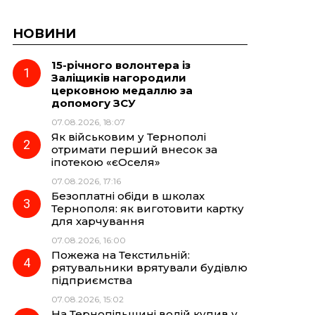
НОВИНИ
15-річного волонтера із
Заліщиків нагородили
церковною медаллю за
допомогу ЗСУ
07.08.2026, 18:07
Як військовим у Тернополі
отримати перший внесок за
іпотекою «єОселя»
07.08.2026, 17:16
Безоплатні обіди в школах
Тернополя: як виготовити картку
для харчування
07.08.2026, 16:00
Пожежа на Текстильній:
рятувальники врятували будівлю
підприємства
07.08.2026, 15:02
На Тернопільщині водій купив у