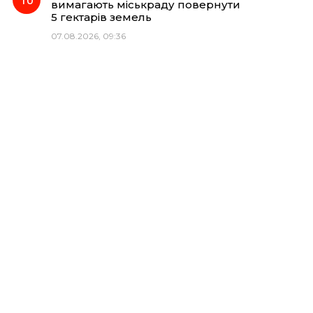
вимагають міськраду повернути
5 гектарів земель
07.08.2026, 09:36