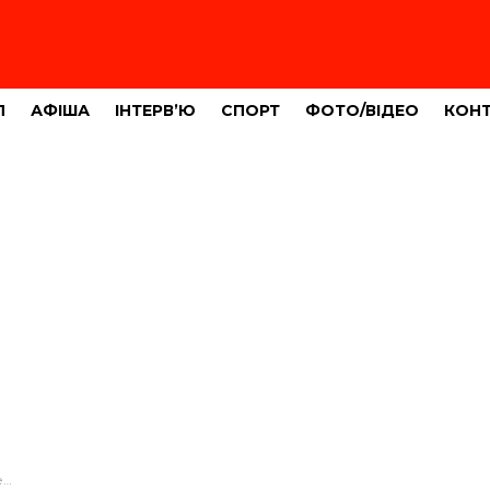
Л
АФІША
ІНТЕРВ’Ю
СПОРТ
ФОТО/ВІДЕО
КОН
о