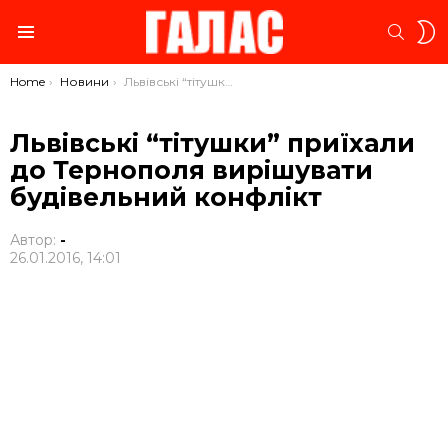
S
SEARC
S
Menu
You are here:
Home
Новини
Львівські “тітушки” приїхали до Тернополя вирішувати будівельний конфлікт
Львівські “тітушки” приїхали
до Тернополя вирішувати
будівельний конфлікт
Автор:
-
26.01.2016, 14:01