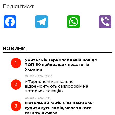
Поділитися:
F
T
W
V
a
e
h
i
c
l
a
b
НОВИНИ
Учитель із Тернополя увійшов до
e
e
t
e
ТОП-50 найкращих педагогів
України
b
g
s
r
06.08.2026, 18:03
У Тернополі капітально
o
r
A
відремонтують світлофори на
чотирьох локаціях
06.08.2026, 17:14
o
a
p
Фатальний обгін біля Кам’янок:
судитимуть водія, через якого
k
m
p
загинула жінка