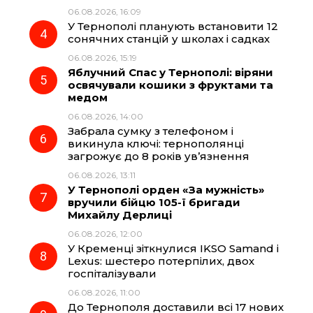
06.08.2026, 16:09
У Тернополі планують встановити 12
сонячних станцій у школах і садках
06.08.2026, 15:19
Яблучний Спас у Тернополі: віряни
освячували кошики з фруктами та
медом
06.08.2026, 14:00
Забрала сумку з телефоном і
викинула ключі: тернополянці
загрожує до 8 років ув’язнення
06.08.2026, 13:11
У Тернополі орден «За мужність»
вручили бійцю 105-ї бригади
Михайлу Дерлиці
06.08.2026, 12:00
У Кременці зіткнулися IKSO Samand і
Lexus: шестеро потерпілих, двох
госпіталізували
06.08.2026, 11:00
До Тернополя доставили всі 17 нових