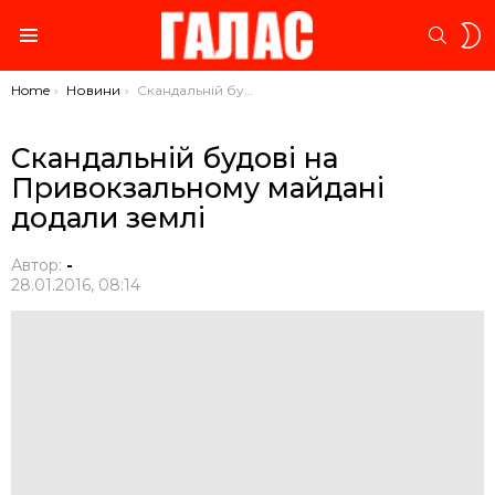
S
SEARC
S
Menu
You are here:
Home
Новини
Скандальній будові на Привокзальному майдані додали землі
Скандальній будові на
Привокзальному майдані
додали землі
Автор:
-
28.01.2016, 08:14