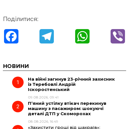
Поділитися:
F
T
W
V
a
e
h
i
c
l
a
b
НОВИНИ
На війні загинув 23-річний захисник
e
e
t
e
із Теребовлі Андрій
Іскоростенський
b
g
s
r
09.08.2026, 09:41
П’яний устілку втікач перекинув
o
r
A
машину з пасажиром: шокуючі
деталі ДТП у Скоморохах
08.08.2026, 16:49
o
a
p
«Захистити гроші від шахраїв»: