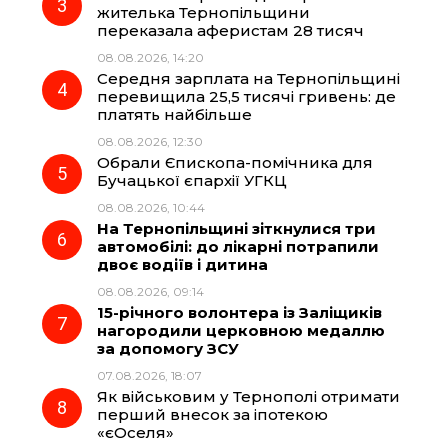
жителька Тернопільщини
k
m
p
переказала аферистам 28 тисяч
08.08.2026, 14:20
Середня зарплата на Тернопільщині
перевищила 25,5 тисячі гривень: де
платять найбільше
08.08.2026, 12:30
Обрали Єпископа-помічника для
Бучацької єпархії УГКЦ
08.08.2026, 10:44
На Тернопільщині зіткнулися три
автомобілі: до лікарні потрапили
двоє водіїв і дитина
08.08.2026, 09:14
15-річного волонтера із Заліщиків
нагородили церковною медаллю
за допомогу ЗСУ
07.08.2026, 18:07
Як військовим у Тернополі отримати
перший внесок за іпотекою
«єОселя»