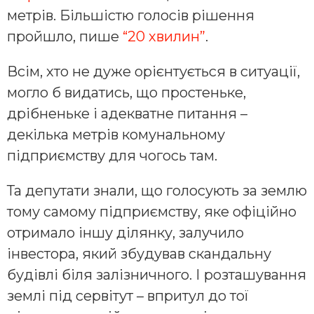
метрів. Більшістю голосів рішення
пройшло, пише
“20 хвилин”
.
Всім, хто не дуже орієнтується в ситуації,
могло б видатись, що простеньке,
дрібненьке і адекватне питання –
декілька метрів комунальному
підприємству для чогось там.
Та депутати знали, що голосують за землю
тому самому підприємству, яке офіційно
отримало іншу ділянку, залучило
інвестора, який збудував скандальну
будівлі біля залізничного. І розташування
землі під сервітут – впритул до тої