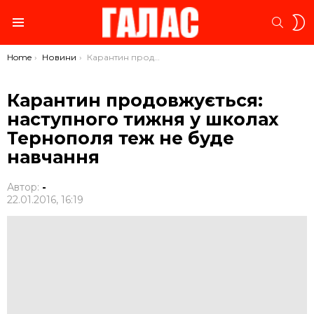
S
SEARC
S
Menu
You are here:
Home
Новини
Карантин продовжується: наступного тижня у школах Тернополя теж не буде навчання
Карантин продовжується:
наступного тижня у школах
Тернополя теж не буде
навчання
Автор:
-
22.01.2016, 16:19