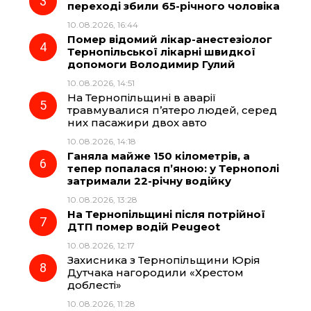
переході збили 65-річного чоловіка
10.08.2026, 16:44
k
m
p
Помер відомий лікар-анестезіолог
Тернопільської лікарні швидкої
допомоги Володимир Гулий
10.08.2026, 14:51
На Тернопільщині в аварії
травмувалися п’ятеро людей, серед
них пасажири двох авто
10.08.2026, 14:18
Ганяла майже 150 кілометрів, а
тепер попалася п’яною: у Тернополі
затримали 22-річну водійку
10.08.2026, 13:28
На Тернопільщині після потрійної
ДТП помер водій Peugeot
10.08.2026, 12:17
Захисника з Тернопільщини Юрія
Дутчака нагородили «Хрестом
доблесті»
10.08.2026, 11:28