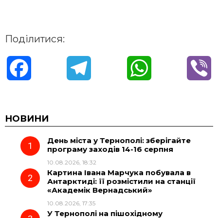
Поділитися:
F
T
W
V
a
e
h
i
c
l
a
b
НОВИНИ
День міста у Тернополі: зберігайте
e
e
t
e
програму заходів 14-16 серпня
10.08.2026, 18:32
b
g
s
r
Картина Івана Марчука побувала в
Антарктиді: її розмістили на станції
o
r
A
«Академік Вернадський»
10.08.2026, 17:35
У Тернополі на пішохідному
o
a
p