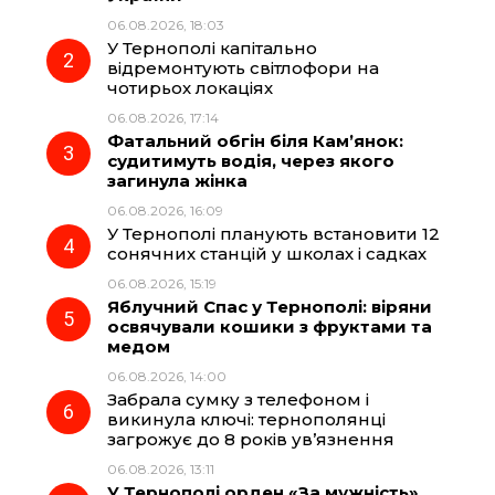
b
g
s
r
06.08.2026, 18:03
У Тернополі капітально
o
r
A
відремонтують світлофори на
чотирьох локаціях
06.08.2026, 17:14
o
a
p
Фатальний обгін біля Кам’янок:
судитимуть водія, через якого
k
m
p
загинула жінка
06.08.2026, 16:09
У Тернополі планують встановити 12
сонячних станцій у школах і садках
06.08.2026, 15:19
Яблучний Спас у Тернополі: віряни
освячували кошики з фруктами та
медом
06.08.2026, 14:00
Забрала сумку з телефоном і
викинула ключі: тернополянці
загрожує до 8 років ув’язнення
06.08.2026, 13:11
У Тернополі орден «За мужність»