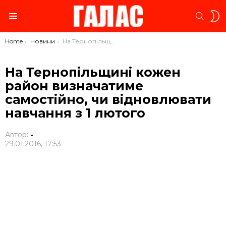
S
SEARC
S
Menu
You are here:
Home
Новини
На Тернопільщині кожен район визначатиме самостійно, чи відновлювати навчання з 1 лютого
На Тернопільщині кожен
район визначатиме
самостійно, чи відновлювати
навчання з 1 лютого
Автор:
-
29.01.2016, 17:53