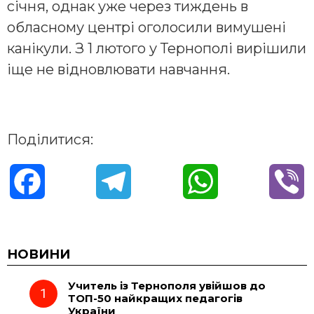
січня, однак уже через тиждень в
обласному центрі оголосили вимушені
канікули. З 1 лютого у Тернополі вирішили
іще не відновлювати навчання.
Поділитися:
F
T
W
V
a
e
h
i
c
l
a
b
НОВИНИ
Учитель із Тернополя увійшов до
e
e
t
e
ТОП-50 найкращих педагогів
України