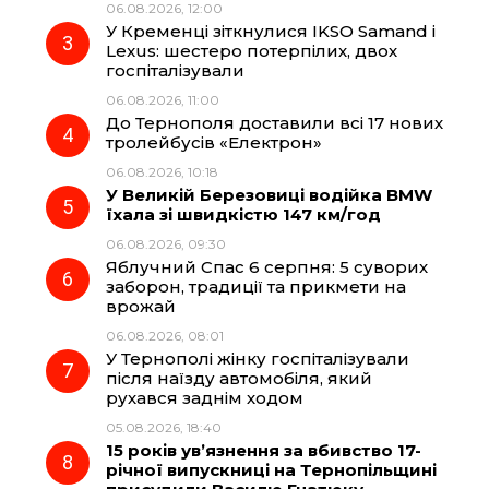
06.08.2026, 12:00
o
a
p
У Кременці зіткнулися IKSO Samand і
Lexus: шестеро потерпілих, двох
k
m
p
госпіталізували
06.08.2026, 11:00
До Тернополя доставили всі 17 нових
тролейбусів «Електрон»
06.08.2026, 10:18
У Великій Березовиці водійка BMW
їхала зі швидкістю 147 км/год
06.08.2026, 09:30
Яблучний Спас 6 серпня: 5 суворих
заборон, традиції та прикмети на
врожай
06.08.2026, 08:01
У Тернополі жінку госпіталізували
після наїзду автомобіля, який
рухався заднім ходом
05.08.2026, 18:40
15 років ув’язнення за вбивство 17-
річної випускниці на Тернопільщині