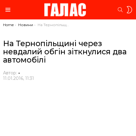
S
SEARC
S
Menu
You are here:
Home
Новини
На Тернопільщині через невдалий обгін зіткнулися два автомобілі
На Тернопільщині через
невдалий обгін зіткнулися два
автомобілі
Автор:
-
11.01.2016, 11:31