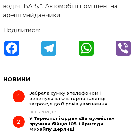
водія “ВАЗу”. Автомобілі поміщені на
арештмайданчики.
Поділитися:
F
T
W
V
a
e
h
i
c
l
a
b
НОВИНИ
Забрала сумку з телефоном і
e
e
t
e
викинула ключі: тернополянці
загрожує до 8 років ув’язнення
b
g
s
r
06.08.2026, 13:11
У Тернополі орден «За мужність»
o
r
A
вручили бійцю 105-ї бригади
Михайлу Дерлиці