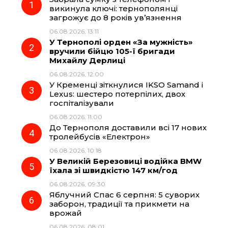
викинула ключі: тернополянці
загрожує до 8 років ув’язнення
b
g
s
r
06.08.2026, 13:11
У Тернополі орден «За мужність»
o
r
A
вручили бійцю 105-ї бригади
Михайлу Дерлиці
06.08.2026, 12:00
o
a
p
У Кременці зіткнулися IKSO Samand і
Lexus: шестеро потерпілих, двох
k
m
p
госпіталізували
06.08.2026, 11:00
До Тернополя доставили всі 17 нових
тролейбусів «Електрон»
06.08.2026, 10:18
У Великій Березовиці водійка BMW
їхала зі швидкістю 147 км/год
06.08.2026, 09:30
Яблучний Спас 6 серпня: 5 суворих
заборон, традиції та прикмети на
врожай
06.08.2026, 08:01