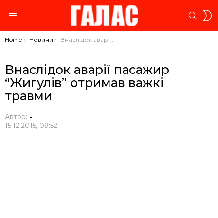
S
SEARC
S
Menu
You are here:
Home
Новини
Внаслідок аварії пасажир “Жигулів” отримав важкі травми
Внаслідок аварії пасажир
“Жигулів” отримав важкі
травми
Автор:
-
15.12.2015, 09:52