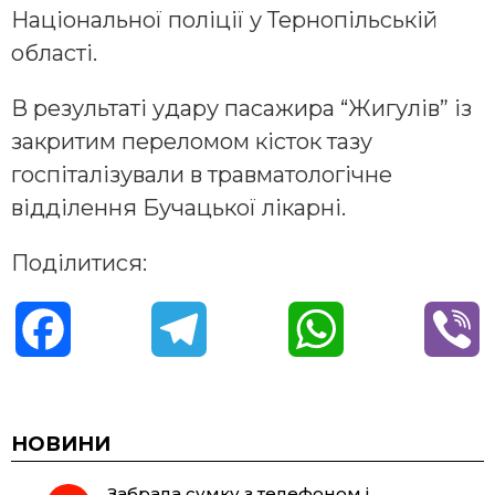
Національної поліції у Тернопільській
області.
В результаті удару пасажира “Жигулів” із
закритим переломом кісток тазу
госпіталізували в травматологічне
відділення Бучацької лікарні.
Поділитися:
F
T
W
V
a
e
h
i
c
l
a
b
НОВИНИ
Забрала сумку з телефоном і
e
e
t
e