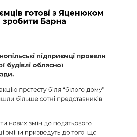
иємців готові з Яценюком
г зробити Барна
рнопільські підприємці провели
ої будівлі обласної
ради.
акцію протесту біля “білого дому”
шли більше сотні представників
.
ти нових змін до податкового
і зміни призведуть до того, що