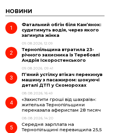
НОВИНИ
Фатальний обгін біля Кам’янок:
судитимуть водія, через якого
загинула жінка
09.08.2026, 12:09
Тернопільщина втратила 23-
річного захисника із Теребовлі
Андрія Іскоростенського
09.08.2026, 09:41
П’яний устілку втікач перекинув
машину з пасажиром: шокуючі
деталі ДТП у Скоморохах
08.08.2026, 16:49
«Захистити гроші від шахраїв»:
жителька Тернопільщини
переказала аферистам 28 тисяч
08.08.2026, 14:20
Середня зарплата на
Тернопільщині перевищила 25,5