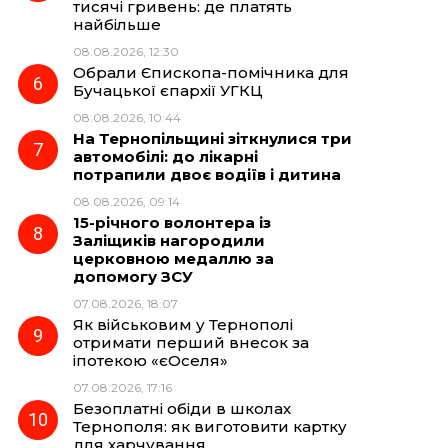
тисячі гривень: де платять
найбільше
08.08.2026, 12:30
Обрали Єпископа-помічника для
Бучацької єпархії УГКЦ
08.08.2026, 10:44
На Тернопільщині зіткнулися три
автомобілі: до лікарні
потрапили двоє водіїв і дитина
08.08.2026, 09:14
15-річного волонтера із
Заліщиків нагородили
церковною медаллю за
допомогу ЗСУ
07.08.2026, 18:07
Як військовим у Тернополі
отримати перший внесок за
іпотекою «єОселя»
07.08.2026, 17:16
Безоплатні обіди в школах
Тернополя: як виготовити картку
для харчування