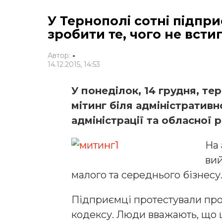
У Тернополі сотні підпр
зробити те, чого не всти
Автор:
-
14.12.2015, 14:53
У понеділок, 14 грудня, те
мітинг біля адміністративн
адміністрації та обласної 
На 
вий
малого та середнього бізнесу
Підприємці протестували про
кодексу. Люди вважають, що ц