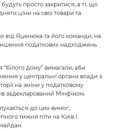
будуть просто закритися, а ті, що
няти ціни на свої товари та
и від Яценюка та його команди, на
меншення податкових надходжень
я “білого дому” вимагали, аби
нення у центральні органи влади з
орії на зміни у податковому
був задекларований Мінфіном.
лухається до цих вимог,
ного тижня піти на Київ і
 майдан.