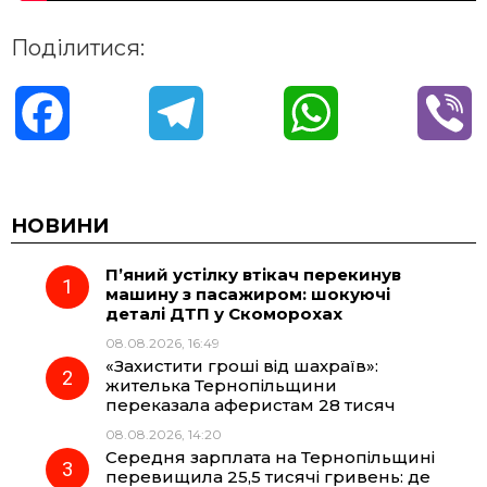
Поділитися:
F
T
W
V
a
e
h
i
c
l
a
b
НОВИНИ
П’яний устілку втікач перекинув
e
e
t
e
машину з пасажиром: шокуючі
деталі ДТП у Скоморохах
b
g
s
r
08.08.2026, 16:49
«Захистити гроші від шахраїв»:
o
r
A
жителька Тернопільщини
переказала аферистам 28 тисяч
08.08.2026, 14:20
o
a
p
Середня зарплата на Тернопільщині
перевищила 25,5 тисячі гривень: де