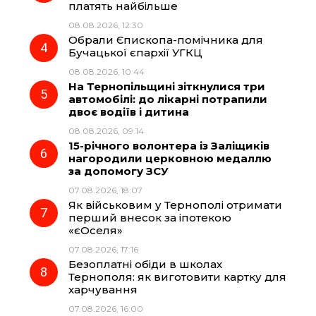
k
m
p
платять найбільше
08.08.2026, 12:30
Обрали Єпископа-помічника для
Бучацької єпархії УГКЦ
08.08.2026, 10:44
На Тернопільщині зіткнулися три
автомобілі: до лікарні потрапили
двоє водіїв і дитина
08.08.2026, 09:14
15-річного волонтера із Заліщиків
нагородили церковною медаллю
за допомогу ЗСУ
07.08.2026, 18:07
Як військовим у Тернополі отримати
перший внесок за іпотекою
«єОселя»
07.08.2026, 17:16
Безоплатні обіди в школах
Тернополя: як виготовити картку для
харчування
07.08.2026, 16:00