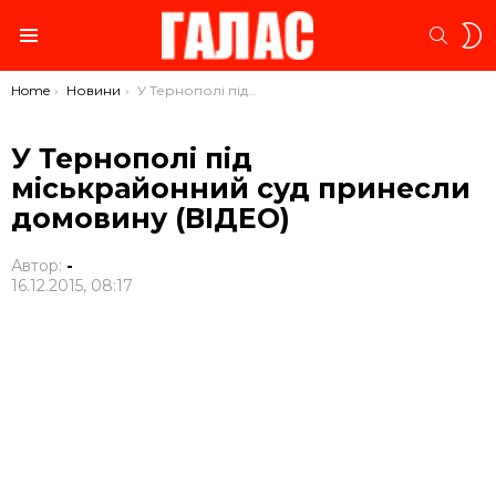
S
SEARC
S
Menu
You are here:
Home
Новини
У Тернополі під міськрайонний суд принесли домовину (ВІДЕО)
У Тернополі під
міськрайонний суд принесли
домовину (ВІДЕО)
Автор:
-
16.12.2015, 08:17