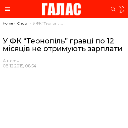
S
SEARC
S
Menu
You are here:
Home
Спорт
У ФК “Тернопіль” гравці по 12 місяців не отримують зарплати
У ФК “Тернопіль” гравці по 12
місяців не отримують зарплати
Автор:
-
08.12.2015, 08:54