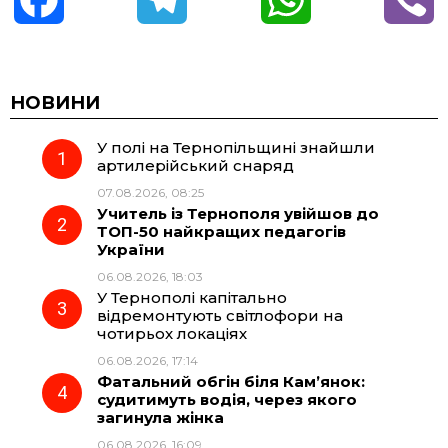
a
e
h
i
c
l
a
b
НОВИНИ
У полі на Тернопільщині знайшли
e
e
t
e
артилерійський снаряд
07.08.2026, 08:25
b
g
s
r
Учитель із Тернополя увійшов до
ТОП-50 найкращих педагогів
o
r
A
України
06.08.2026, 18:03
У Тернополі капітально
o
a
p
відремонтують світлофори на
чотирьох локаціях
k
m
p
06.08.2026, 17:14
Фатальний обгін біля Кам’янок:
судитимуть водія, через якого
загинула жінка
06.08.2026, 16:09