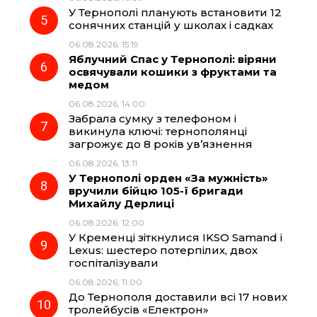
У Тернополі планують встановити 12
сонячних станцій у школах і садках
06.08.2026, 15:19
Яблучний Спас у Тернополі: віряни
освячували кошики з фруктами та
медом
06.08.2026, 14:00
Забрала сумку з телефоном і
викинула ключі: тернополянці
загрожує до 8 років ув’язнення
06.08.2026, 13:11
У Тернополі орден «За мужність»
вручили бійцю 105-ї бригади
Михайлу Дерлиці
06.08.2026, 12:00
У Кременці зіткнулися IKSO Samand і
Lexus: шестеро потерпілих, двох
госпіталізували
06.08.2026, 11:00
До Тернополя доставили всі 17 нових
тролейбусів «Електрон»