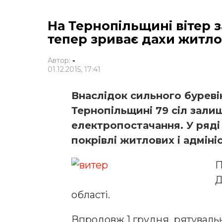
На Тернопільщині вітер з
тепер зриває дахи житло
Автор:
-
01.12.2015, 17:41
Внаслідок сильного буревію
Тернопільщині 79 сіл зали
електропостачання. У ряд
покрівлі житлових і адміні
П
Д
області.
Впродовж 1 грудня рятувальн