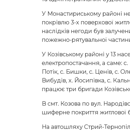
У Монастириському районі 
покрівлю 3-х поверхової житло
наслідків негоди був залуче
пожежно-рятувальної частини
У Козівському районі у 13 нас
електропостачання, а саме: с. 
Потік, с. Бишки, с. Ценів, с. Ол
Вибудів, х. Йосипівка, с. Каль
працює три бригади Козівськ
В смт. Козова по вул. Народі
шиферне покриття житлової б
На автошляху Стрий-Тернопіль 