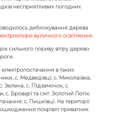
лідків несприятливих погодних
проводилось деблокування дерева
лектроопори вуличного освітлення.
док сильного пориву вітру дерево
роги.
 електропостачання в таких
ники, с. Медведівці, с. Миколаївка,
. Зелена, с. Підзамочок, с.
, с. Броварі та смт. Золотий Потік.
ачання: с. Пишківці. На території
пошкодження покрівлі приватних