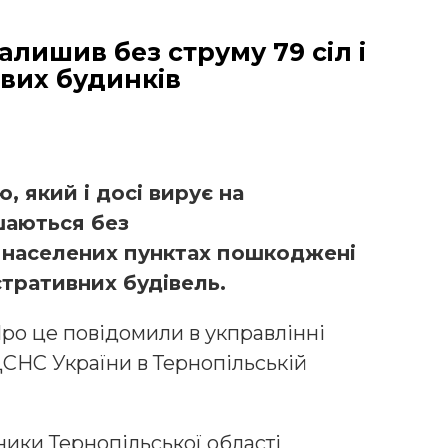
алишив без струму 79 сіл і
вих будинків
, який і досі вирує на
шаються без
і населених пунктах пошкоджені
стративних будівель.
ро це повідомили в укправлінні
СНС України в Тернопільській
ики Тернопільської області