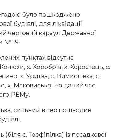
негодою було пошкоджено
вої будівлі, для ліквідації
ний черговий караул Державної
 № 19.
елених пунктах відсутнє
Конюхи, х. Хоробрів, х. Хоростець, с.
есино, х. Уритва, с. Вимислівка, с.
не, х. Маковисько. На даний час
ого РЕМу.
вська, сильний вітер пошкодив
удівлі.
(біля с. Теофіпілка) із посадкової