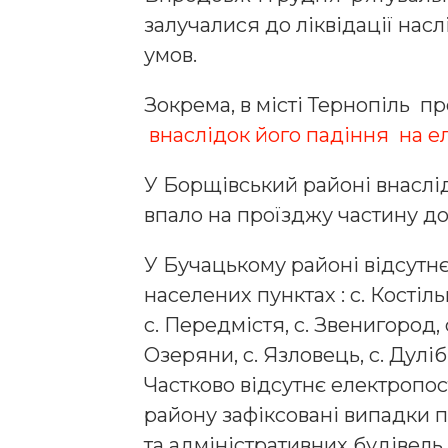
залучалися до ліквідації нас
умов.
Зокрема, в місті Тернопіль 
внаслідок його падіння на е
У Борщівський районі внаслі
впало на проїзджу частину до
У Бучацькому районі відсутнє
населених пунктах : с. Костіль
с. Передмістя, с. Звенигород, с
Озеряни, с. Язловець, с. Дуліби
Частково відсутнє електропост
району зафіксовані випадки 
та адміністративних будівель.