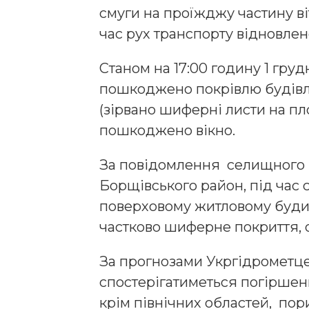
смуги на проїжджу частину ві
час рух транспорту відновлен
Станом на 17:00 годину 1 гру
пошкоджено покрівлю будівлі
(зірвано шиферні листи на площ
пошкоджено вікно.
За повідомлення селищного г
Борщівського район, під час с
поверховому житловому будин
частково шиферне покриття, о
За прогнозами Укргідрометцент
спостерігатиметься погіршенн
крім північних областей, пори