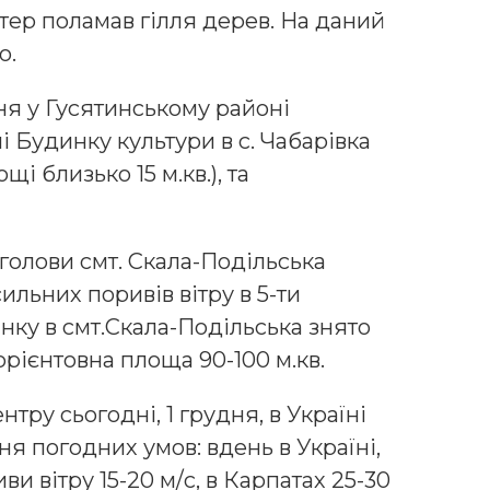
тер поламав гілля дерев. На даний
о.
дня у Гусятинському районі
 Будинку культури в с. Чабарівка
і близько 15 м.кв.), та
олови смт. Скала-Подільська
ильних поривів вітру в 5-ти
ку в смт.Скала-Подільська знято
рієнтовна площа 90-100 м.кв.
ру сьогодні, 1 грудня, в Україні
я погодних умов: вдень в Україні,
ви вітру 15-20 м/с, в Карпатах 25-30