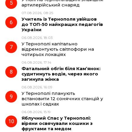
артилерійський снаряд
07.08.2026, 08:25
Учитель із Тернополя увійшов
до ТОП-50 найкращих педагогів
України
06.08.2026, 18:03
У Тернополі капітально
відремонтують світлофори на
чотирьох локаціях
06.08.2026, 17:14
Фатальний обгін біля Кам’янок:
судитимуть водія, через якого
загинула жінка
06.08.2026, 16:09
У Тернополі планують
встановити 12 сонячних станцій у
школах і садках
06.08.2026, 15:19
Яблучний Спас у Тернополі:
віряни освячували кошики з
фруктами та медом