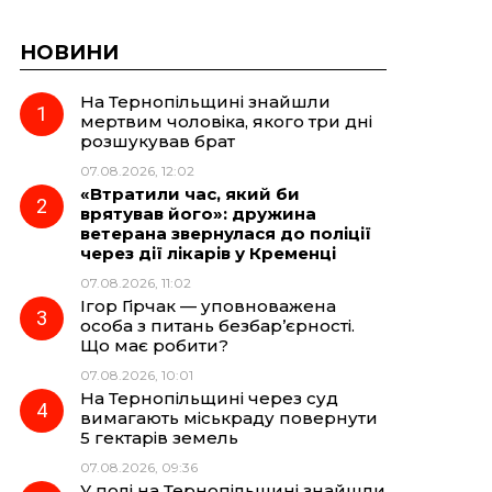
НОВИНИ
На Тернопільщині знайшли
мертвим чоловіка, якого три дні
розшукував брат
07.08.2026, 12:02
«Втратили час, який би
врятував його»: дружина
ветерана звернулася до поліції
через дії лікарів у Кременці
07.08.2026, 11:02
Ігор Гірчак — уповноважена
особа з питань безбар’єрності.
Що має робити?
07.08.2026, 10:01
На Тернопільщині через суд
вимагають міськраду повернути
5 гектарів земель
07.08.2026, 09:36
У полі на Тернопільщині знайшли