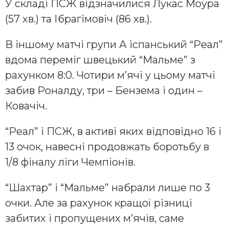
У складі ПСЖ відзначилися Лукас Моура
(57 хв.) та Ібрагімовіч (86 хв.).
В іншому матчі групи А іспанський “Реал”
вдома переміг швецький “Мальме” з
рахунком 8:0. Чотири м’ячі у цьому матчі
забив Роналду, три – Бензема і один –
Ковачіч.
“Реал” і ПСЖ, в активі яких відповідно 16 і
13 очок, навесні продовжать боротьбу в
1/8 фіналу ліги Чемпіонів.
“Шахтар” і “Мальме” набрали лише по 3
очки. Але за рахунок кращої різниці
забитих і пропущених м’ячів, саме