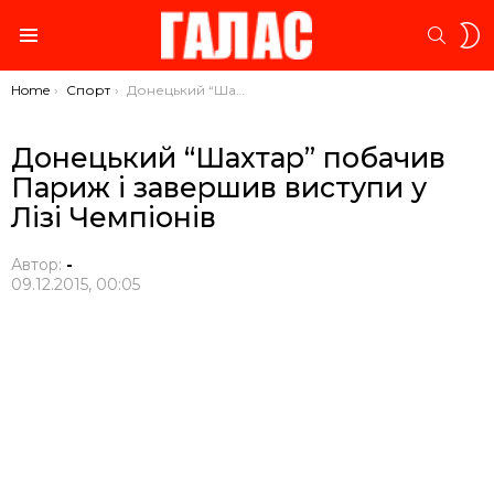
S
SEARC
S
Menu
You are here:
Home
Спорт
Донецький “Шахтар” побачив Париж і завершив виступи у Лізі Чемпіонів
Донецький “Шахтар” побачив
Париж і завершив виступи у
Лізі Чемпіонів
Автор:
-
09.12.2015, 00:05