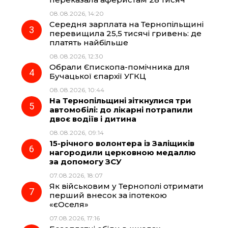
08.08.2026, 14:20
o
a
p
Середня зарплата на Тернопільщині
перевищила 25,5 тисячі гривень: де
k
m
p
платять найбільше
08.08.2026, 12:30
Обрали Єпископа-помічника для
Бучацької єпархії УГКЦ
08.08.2026, 10:44
На Тернопільщині зіткнулися три
автомобілі: до лікарні потрапили
двоє водіїв і дитина
08.08.2026, 09:14
15-річного волонтера із Заліщиків
нагородили церковною медаллю
за допомогу ЗСУ
07.08.2026, 18:07
Як військовим у Тернополі отримати
перший внесок за іпотекою
«єОселя»
07.08.2026, 17:16