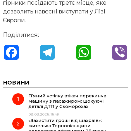
гірники посідають третє місце, яке
дозволить навесні виступати у Лізі
Європи.
Поділитися:
F
T
W
V
a
e
h
i
c
l
a
b
НОВИНИ
П’яний устілку втікач перекинув
e
e
t
e
машину з пасажиром: шокуючі
деталі ДТП у Скоморохах
b
g
s
r
08.08.2026, 16:49
«Захистити гроші від шахраїв»:
o
r
A
жителька Тернопільщини
переказала аферистам 28 тисяч