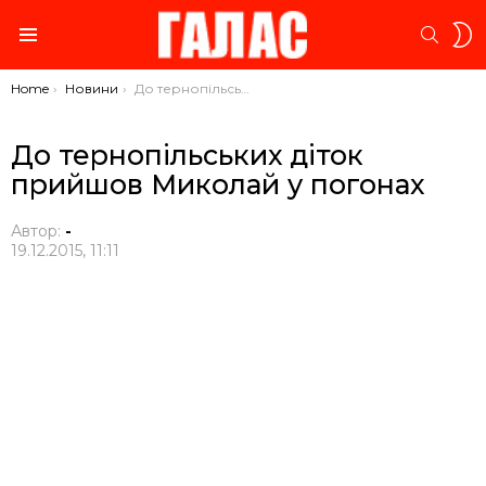
S
SEARC
S
Menu
You are here:
Home
Новини
До тернопільських діток прийшов Миколай у погонах
До тернопільських діток
прийшов Миколай у погонах
Автор:
-
19.12.2015, 11:11