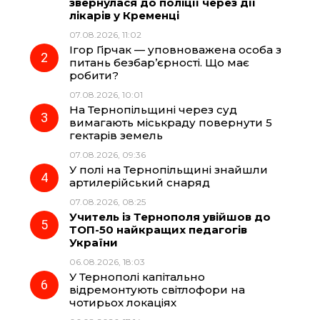
звернулася до поліції через дії
b
g
s
r
лікарів у Кременці
07.08.2026, 11:02
o
r
A
Ігор Гірчак — уповноважена особа з
питань безбар’єрності. Що має
робити?
o
a
p
07.08.2026, 10:01
На Тернопільщині через суд
k
m
p
вимагають міськраду повернути 5
гектарів земель
07.08.2026, 09:36
У полі на Тернопільщині знайшли
артилерійський снаряд
07.08.2026, 08:25
Учитель із Тернополя увійшов до
ТОП-50 найкращих педагогів
України
06.08.2026, 18:03
У Тернополі капітально
відремонтують світлофори на
чотирьох локаціях