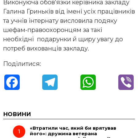
Виконуюча обов’язки керівника закладу
Галина Гриньків від імені усіх працівників
та учнів інтернату висловила подяку
шефам-правоохоронцям за такі
необхідні подарунки й щиру увагу до
потреб вихованців закладу.
Поділитися:
F
T
W
V
a
e
h
i
c
l
a
b
НОВИНИ
«Втратили час, який би врятував
e
e
t
e
його»: дружина ветерана