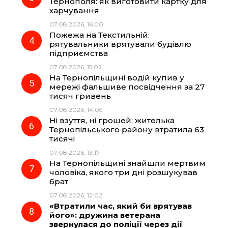
Тернополя: як виготовити картку для
k
m
p
харчування
07.08.2026, 16:00
Пожежа на Текстильній:
рятувальники врятували будівлю
підприємства
07.08.2026, 15:02
На Тернопільщині водій купив у
мережі фальшиве посвідчення за 27
тисяч гривень
07.08.2026, 14:05
Ні взуття, ні грошей: жителька
Тернопільського району втратила 63
тисячі
07.08.2026, 13:17
На Тернопільщині знайшли мертвим
чоловіка, якого три дні розшукував
брат
07.08.2026, 12:02
«Втратили час, який би врятував
його»: дружина ветерана
звернулася до поліції через дії