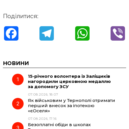
Поділитися:
F
T
W
V
a
e
h
i
c
l
a
b
НОВИНИ
15-річного волонтера із Заліщиків
e
e
t
e
нагородили церковною медаллю
за допомогу ЗСУ
b
g
s
r
07.08.2026, 18:07
Як військовим у Тернополі отримати
o
r
A
перший внесок за іпотекою
«єОселя»
07.08.2026, 17:16
o
a
p
Безоплатні обіди в школах