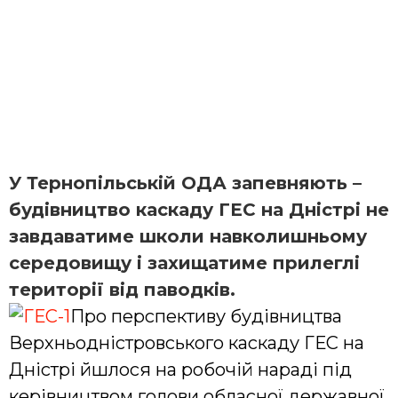
У Тернопільській ОДА запевняють –
будівництво каскаду ГЕС на Дністрі не
завдаватиме школи навколишньому
середовищу і захищатиме прилеглі
території від паводків.
Про перспективу будівництва
Верхньодністровського каскаду ГЕС на
Дністрі йшлося на робочій нараді під
керівництвом голови обласної державної