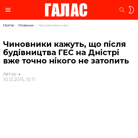
S
SEARC
S
Menu
You are here:
Home
Новини
Чиновники кажуть, що після будівництва ГЕС на Дністрі вже точно нікого не затопить
Чиновники кажуть, що після
будівництва ГЕС на Дністрі
вже точно нікого не затопить
Автор:
-
10.12.2015, 10:11