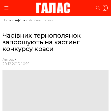
S
SEARC
S
Menu
You are here:
Home
Афіша
Чарівних тернополянок запрошують на кастинг конкурсу краси
Чарівних тернополянок
запрошують на кастинг
конкурсу краси
Автор:
-
20.12.2015, 10:15