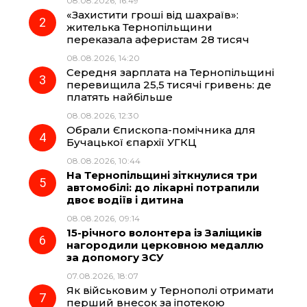
08.08.2026, 16:49
«Захистити гроші від шахраїв»:
o
r
A
жителька Тернопільщини
переказала аферистам 28 тисяч
08.08.2026, 14:20
o
a
p
Середня зарплата на Тернопільщині
перевищила 25,5 тисячі гривень: де
k
m
p
платять найбільше
08.08.2026, 12:30
Обрали Єпископа-помічника для
Бучацької єпархії УГКЦ
08.08.2026, 10:44
На Тернопільщині зіткнулися три
автомобілі: до лікарні потрапили
двоє водіїв і дитина
08.08.2026, 09:14
15-річного волонтера із Заліщиків
нагородили церковною медаллю
за допомогу ЗСУ
07.08.2026, 18:07
Як військовим у Тернополі отримати
перший внесок за іпотекою