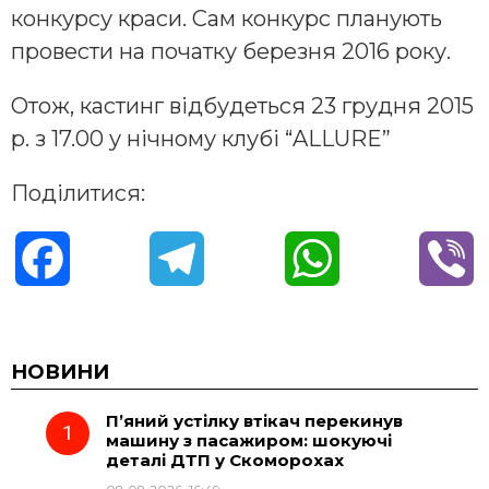
конкурсу краси. Сам конкурс планують
провести на початку березня 2016 року.
Отож, кастинг відбудеться 23 грудня 2015
р. з 17.00 у нічному клубі “ALLURE”
Поділитися:
F
T
W
V
a
e
h
i
c
l
a
b
НОВИНИ
П’яний устілку втікач перекинув
e
e
t
e
машину з пасажиром: шокуючі
деталі ДТП у Скоморохах
b
g
s
r