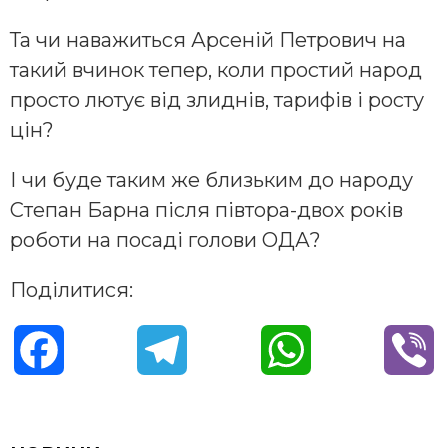
Та чи наважиться Арсеній Петрович на
такий вчинок тепер, коли простий народ
просто лютує від злиднів, тарифів і росту
цін?
І чи буде таким же близьким до народу
Степан Барна після півтора-двох років
роботи на посаді голови ОДА?
Поділитися:
F
T
W
V
a
e
h
i