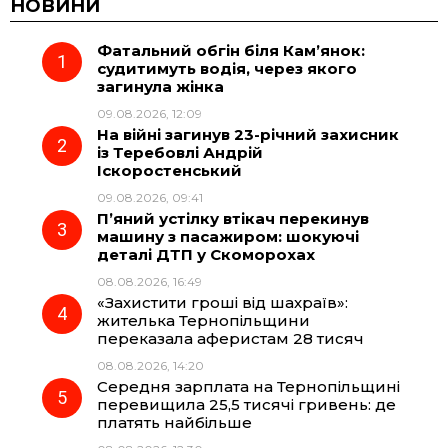
c
l
a
b
НОВИНИ
Фатальний обгін біля Кам’янок:
e
e
t
e
судитимуть водія, через якого
загинула жінка
b
g
s
r
09.08.2026, 12:09
На війні загинув 23-річний захисник
o
r
A
із Теребовлі Андрій
Іскоростенський
09.08.2026, 09:41
o
a
p
П’яний устілку втікач перекинув
машину з пасажиром: шокуючі
k
m
p
деталі ДТП у Скоморохах
08.08.2026, 16:49
«Захистити гроші від шахраїв»:
жителька Тернопільщини
переказала аферистам 28 тисяч
08.08.2026, 14:20
Середня зарплата на Тернопільщині
перевищила 25,5 тисячі гривень: де
платять найбільше