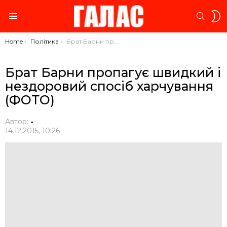
S
SEARC
S
Menu
You are here:
Home
Політика
Брат Барни пропагує швидкий і нездоровий спосіб харчування (ФОТО)
Брат Барни пропагує швидкий і
нездоровий спосіб харчування
(ФОТО)
Автор:
-
14.12.2015, 10:26