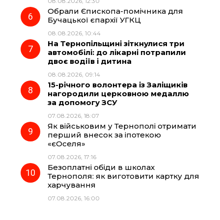
08.08.2026, 12:30
Обрали Єпископа-помічника для
Бучацької єпархії УГКЦ
08.08.2026, 10:44
На Тернопільщині зіткнулися три
автомобілі: до лікарні потрапили
двоє водіїв і дитина
08.08.2026, 09:14
15-річного волонтера із Заліщиків
нагородили церковною медаллю
за допомогу ЗСУ
07.08.2026, 18:07
Як військовим у Тернополі отримати
перший внесок за іпотекою
«єОселя»
07.08.2026, 17:16
Безоплатні обіди в школах
Тернополя: як виготовити картку для
харчування
07.08.2026, 16:00