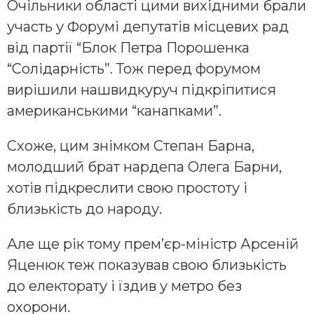
Очільники області цими вихідними брали
участь у Форумі депутатів місцевих рад
від партії “Блок Петра Порошенка
“Солідарність”. Тож перед форумом
вирішили нашвидкуруч підкріпитися
американськими “канапками”.
Схоже, цим знімком Степан Барна,
молодший брат нардепа Олега Барни,
хотів підкреслити свою простоту і
близькість до народу.
Але ще рік тому прем’єр-міністр Арсеній
Яценюк теж показував свою близькість
до електорату і їздив у метро без
охорони.