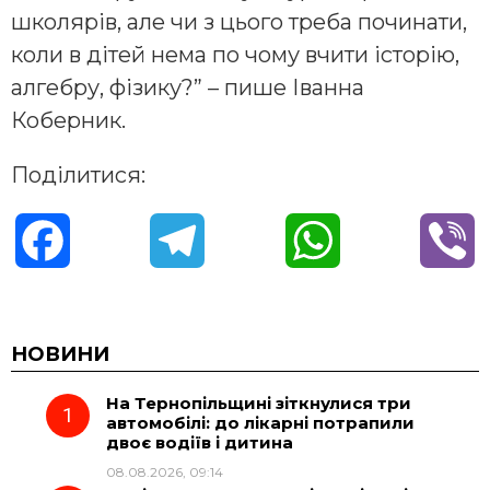
школярів, але чи з цього треба починати,
коли в дітей нема по чому вчити історію,
алгебру, фізику?” – пише Іванна
Коберник.
Поділитися:
F
T
W
V
a
e
h
i
c
l
a
b
НОВИНИ
На Тернопільщині зіткнулися три
e
e
t
e
автомобілі: до лікарні потрапили
двоє водіїв і дитина
b
g
s
r
08.08.2026, 09:14