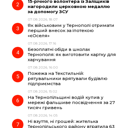
15-річного волонтера із Заліщиків
o
r
A
нагородили церковною медаллю
за допомогу ЗСУ
07.08.2026, 18:07
o
a
p
Як військовим у Тернополі отримати
перший внесок за іпотекою
k
m
p
«єОселя»
07.08.2026, 17:16
Безоплатні обіди в школах
Тернополя: як виготовити картку для
харчування
07.08.2026, 16:00
Пожежа на Текстильній:
рятувальники врятували будівлю
підприємства
07.08.2026, 15:02
На Тернопільщині водій купив у
мережі фальшиве посвідчення за 27
тисяч гривень
07.08.2026, 14:05
Ні взуття, ні грошей: жителька
Тернопільського району втратила 63