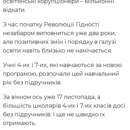
освітянські корупціонери – мільйонні
відкати.
З час початку Революції Гідності
незабаром виповниться уже два роки,
але позитивних змін і порядку в галузі
освіти навіть близько не намічається.
Учні 4-их і 7-их, які навчаються за новою
програмою, розпочали цей навчальний
рік без підручників.
За вікном ось уже 17 листопада, а
більшість школярів 4-их і 7-их класів досі
без підручників. І ще не швидко їх
отримають.