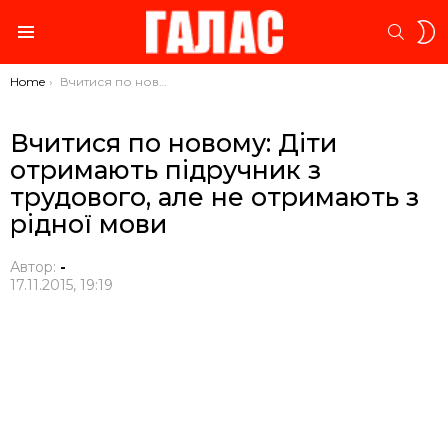
S
SEARC
S
Menu
You are here:
Home
Вчитися по новому: Діти отримають підручник з трудового, але не отримають з рідної мови
Вчитися по новому: Діти
отримають підручник з
трудового, але не отримають з
рідної мови
Автор:
-
17.11.2015, 19:19