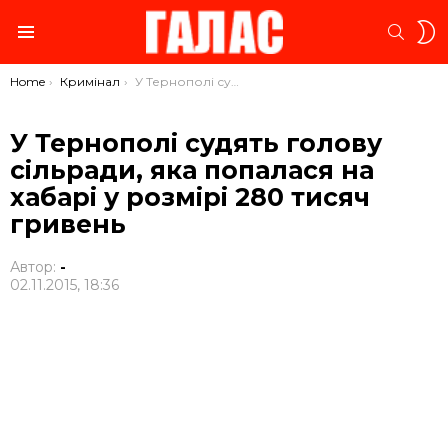
S
SEARC
S
Menu
You are here:
Home
Кримінал
У Тернополі судять голову сільради, яка попалася на хабарі у розмірі 280 тисяч гривень
У Тернополі судять голову
сільради, яка попалася на
хабарі у розмірі 280 тисяч
гривень
Автор:
-
02.11.2015, 18:36