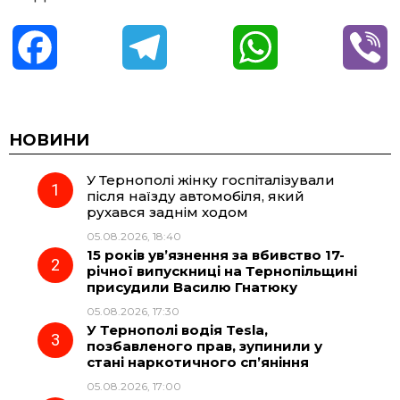
F
T
W
V
a
e
h
i
c
l
a
b
НОВИНИ
У Тернополі жінку госпіталізували
e
e
t
e
після наїзду автомобіля, який
рухався заднім ходом
b
g
s
r
05.08.2026, 18:40
15 років ув’язнення за вбивство 17-
o
r
A
річної випускниці на Тернопільщині
присудили Василю Гнатюку
05.08.2026, 17:30
o
a
p
У Тернополі водія Tesla,
позбавленого прав, зупинили у
k
m
p
стані наркотичного сп’яніння
05.08.2026, 17:00