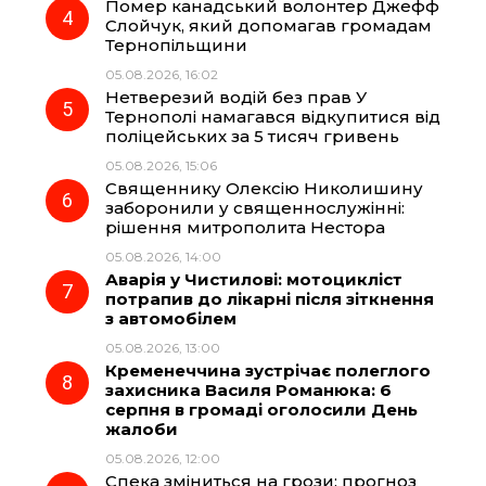
Помер канадський волонтер Джефф
Слойчук, який допомагав громадам
Тернопільщини
05.08.2026, 16:02
Нетверезий водій без прав У
Тернополі намагався відкупитися від
поліцейських за 5 тисяч гривень
05.08.2026, 15:06
Священнику Олексію Николишину
заборонили у священнослужінні:
рішення митрополита Нестора
05.08.2026, 14:00
Аварія у Чистилові: мотоцикліст
потрапив до лікарні після зіткнення
з автомобілем
05.08.2026, 13:00
Кременеччина зустрічає полеглого
захисника Василя Романюка: 6
серпня в громаді оголосили День
жалоби
05.08.2026, 12:00
Спека зміниться на грози: прогноз